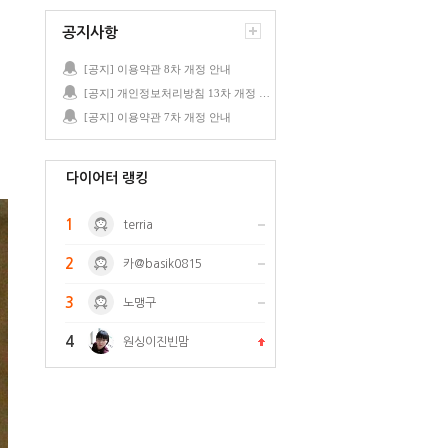
공지사항
[공지] 이용약관 8차 개정 안내
[공지] 개인정보처리방침 13차 개정 안내
[공지] 이용약관 7차 개정 안내
다이어터 랭킹
1
terria
2
카@basik0815
3
노맹구
4
원싱이진빈맘