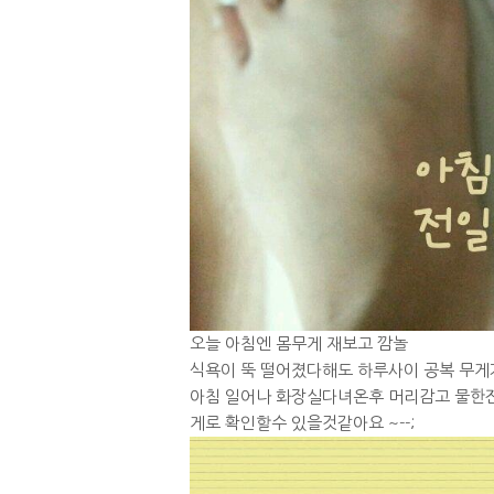
오늘 아침엔 몸무게 재보고 깜놀
식욕이 뚝 떨어졌다해도 하루사이 공복 무게
아침 일어나 화장실다녀온후 머리감고 물한잔
게로 확인할수 있을것같아요 ~--;