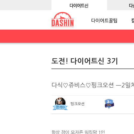
도전! 다이어트신 3기
다식♡쥬비스♡핑크오션 ㅡ2일
핑크오션
항상 잠이 모자른 워킹맘 1인