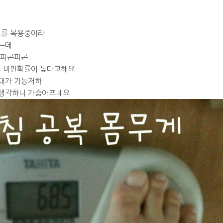
드를 복용중이라
는데
 피곤피곤
 비만확률이 높다고해요
대가 기능저하
 생각하니 가슴아프네요