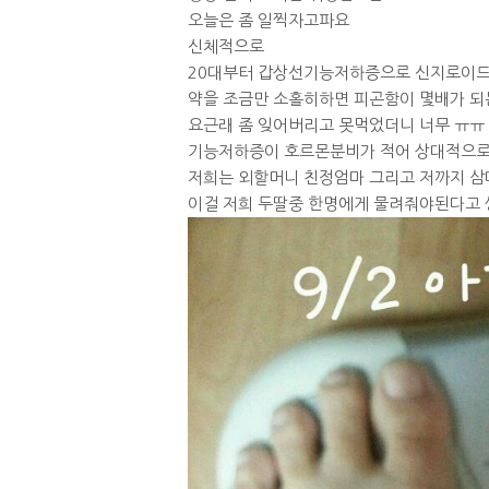
오늘은 좀 일찍자고파요
신체적으로
20대부터 갑상선기능저하증으로 신지로이
약을 조금만 소홀히하면 피곤함이 몇배가 되
요근래 좀 잊어버리고 못먹었더니 너무 ㅠㅠ
기능저하증이 호르몬분비가 적어 상대적으로
저희는 외할머니 친정엄마 그리고 저까지 삼
이걸 저희 두딸중 한명에게 물려줘야된다고