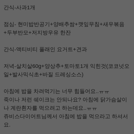
간식-사과1개
점심- 현미밥반공기+양배추쌈+깻잎무침+새우볶음
+두부반모+저지방우유 한잔
간식-액티비티 풀래인 요거트+견과
저녁-살치살60g+양상추+토마토1개 익힌것(코코넛오
일+발사믹식초+바질 드레싱소스)
아침에 밥을 차려먹기는 너무 힘들어요..ㅠㅠ
죽이나 저런 쉐이크는 안되나요? 아침에 닭가슴살이
나 계란흰자를 먹으려고 하는데요..ㅠㅠ
쥬비스다이어트님께서 아침에 밥을 먹으라고 하셔서
요.