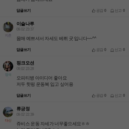
답글쓰기
공감
0
신고
0
이슬나루
09.02 23:37
지존
몸매 예쁘셔서 자세도 베뤼 굿 입니다~~^^
답글쓰기
공감
0
신고
0
핑크오션
09.02 23:28
정석
오피티병 아이디어 좋아요
저두 핫핑 운동복 입고 싶어용
답글쓰기
공감
0
신고
0
류긍정
09.02 22:39
다신
쥬비스 운동 자세가 너무좋으세요ㅎㅎ