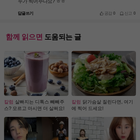
누가 찍어주나요? ㅎㅎ
답글쓰기
공감
0
신고
0
함께 읽으면
도움되는 글
칼럼
살빠지는 디톡스 빼빼주
칼럼
닭가슴살 질린다면, 여기
스? 모르고 마시면 더 살쩌요!
에 찍어 드세요!