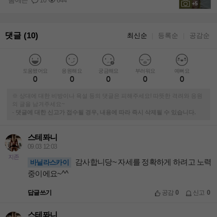
10
644
+5
댓글 (10)
최신순
등록순
공감순
｜
｜
도움됐어요
응원해요
궁금해요
부러워요
예뻐요
0
0
0
0
0
※ 상대에 대한 비방이나 욕설 등의 댓글은 피해주세요! 따뜻한 격려와 응원
의 글을 남겨주세요~
-
댓글에 대한 신고가 접수될 경우, 내용에 따라 즉시 삭제될 수 있습니다.
스테퐈니
09.03 12:03
지존
감사합니당~ 자세를 정확하게 하려고 노력
바닐라스카이
중이에요~^^
답글쓰기
공감
0
신고
0
스테퐈니