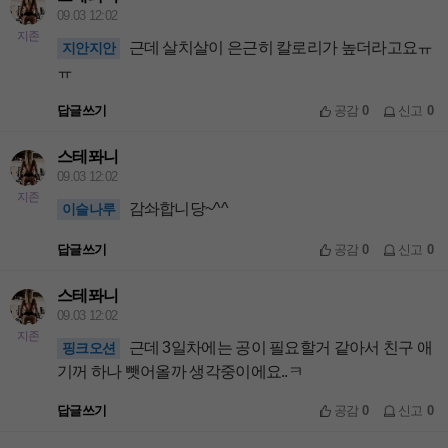
09.03 12:02
지존
근데 살치살이 은근히 칼로리가 높더라고요ㅠ
지안지안
ㅠ
답글쓰기
공감
0
신고
0
스테퐈니
09.03 12:02
지존
감솨합니당~^^
이슬나루
답글쓰기
공감
0
신고
0
스테퐈니
09.03 12:02
지존
근데 3일차에는 공이 필요할거 같아서 친구 애
핑크오션
기꺼 하나 뺏어올까 생각중이에요..ㅋ
답글쓰기
공감
0
신고
0