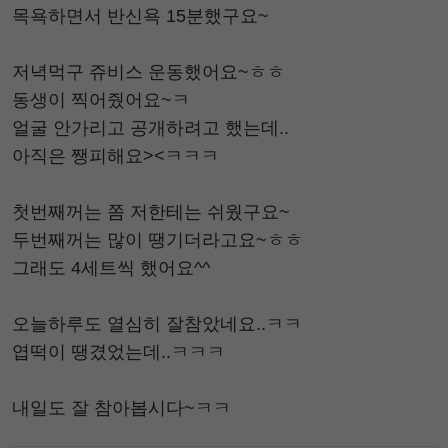
목욕하면서 반신욕 15분했구요~
저녁먹구 쥬비스 운동했어요~ㅎㅎ
동생이 찍어줬어요~ㅋ
얼굴 안가리고 공개하려고 했는데..
아직은 쨍피해요><ㅋㅋㅋ
첫번째꺼는 쫌 저한테는 쉬웠구요~
두번째꺼는 많이 땡기더라고요~ㅎㅎ
그래도 4세트씩 했어요^^
오늘하루도 열심히 잘참았네요..ㅋㅋ
엽떡이 땡겼었는데..ㅋㅋㅋ
내일도 잘 참아봅시다~ㅋㅋ