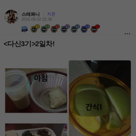
스테퐈니
지존
·
2015.09.02 22:36
1
1
1
1
1
1
1
<다신3기>2일차!