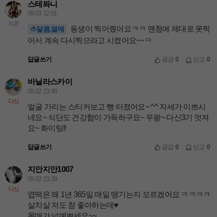
스테퐈니
09.03 12:01
지존
동생이 찍어줬어요ㅋㅋ 맨첨에 제대로 못찍
🍅달콤,열매
어서 계속 다시찍으라고 시켰어요~~ㅋ
답글쓰기
공감
0
신고
0
바닐라스카이
09.02 23:49
다신
얼굴 가리는 스티커보고 빵 터졌어요~ ^^ 자세가 이쁘시
네요~ 식단도 건강함이 가득하구요~ 우왕~ 다신3기 멋져
요~ 화이팅!!
답글쓰기
공감
0
신고
0
지안지안1007
09.02 23:39
다신
엽떡은 왜 1년 365일 매일 땡기는지 모르겠어요 ㅋㅋㅋㅋ
살치살 저도 참 좋아하는데♥
몸매가 넘예쁘세요~~