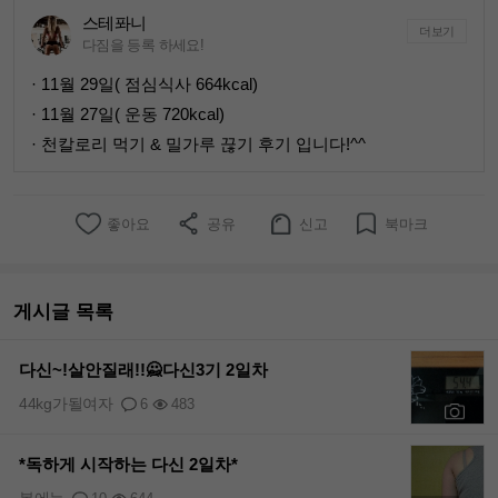
스테퐈니
더보기
다짐을 등록 하세요!
· 11월 29일( 점심식사 664kcal)
· 11월 27일( 운동 720kcal)
· 천칼로리 먹기 & 밀가루 끊기 후기 입니다!^^
좋아요
공유
신고
북마크
게시글 목록
다신~!살안질래!!🙅다신3기 2일차
44kg가될여자
6
483
+8
*독하게 시작하는 다신 2일차*
봄에는