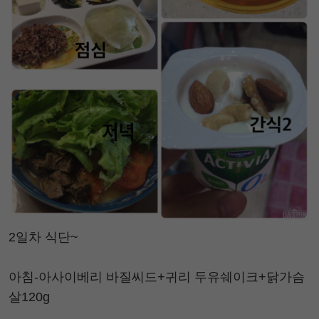
2일차 식단~
아침-아사이베리 바질씨드+귀리 두유쉐이크+닭가슴
살120g