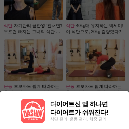
식단
자기관리 끝판왕 '진서연'!
식단
40kg대 유지하는 박세미!
무조건 빠지는 그녀의 식단 정
이 식단으로, 20kg 감량했다?
체는?
운동
초보자도 쉽게 따라하는
운동
초보자도 쉽게 따라하는
홈 필라테스 – 곧은 다리 라인
홈 필라테스 - 폼롤러 종아리 알
만들기 편
빼기 편
다이어트신 앱 하나면
다이어트가 쉬워진다!
식단 관리, 운동 관리, 체중 관리