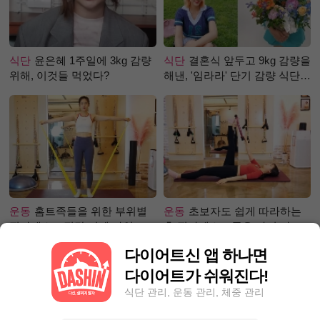
식단
윤은혜 1주일에 3kg 감량
식단
결혼식 앞두고 9kg 감량을
위해, 이것들 먹었다?
해낸, '임라라' 단기 감량 식단
은?
운동
홈트족들을 위한 부위별
운동
초보자도 쉽게 따라하는
필라테스 – 직각 어깨 라인 만
홈 필라테스 – 곧은 다리 라인
들기 편
만들기 편
다이어트신 앱 하나면
다이어트가 쉬워진다!
식단 관리, 운동 관리, 체중 관리