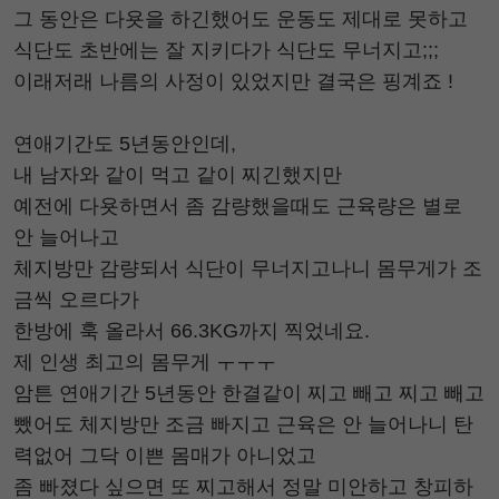
그 동안은 다욧을 하긴했어도 운동도 제대로 못하고
식단도 초반에는 잘 지키다가 식단도 무너지고;;;
이래저래 나름의 사정이 있었지만 결국은 핑계죠 !
연애기간도 5년동안인데,
내 남자와 같이 먹고 같이 찌긴했지만
예전에 다욧하면서 좀 감량했을때도 근육량은 별로
안 늘어나고
체지방만 감량되서 식단이 무너지고나니 몸무게가 조
금씩 오르다가
한방에 훅 올라서 66.3KG까지 찍었네요.
제 인생 최고의 몸무게 ㅜㅜㅜ
암튼 연애기간 5년동안 한결같이 찌고 빼고 찌고 빼고
뺐어도 체지방만 조금 빠지고 근육은 안 늘어나니 탄
력없어 그닥 이쁜 몸매가 아니었고
좀 빠졌다 싶으면 또 찌고해서 정말 미안하고 창피하