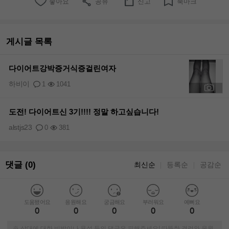
좋아요
공유
신고
북마크
게시글 목록
다이어트강박증거식증걸린여자
하비이
1
1041
+1
도전! 다이어트신 3기!!!! 정말 하고싶습니다!
alstjs23
0
381
댓글 (0)
최신순
등록순
공감순
｜
｜
도움됐어요
응원해요
궁금해요
부러워요
예뻐요
0
0
0
0
0
※ 상대에 대한 비방이나 욕설 등의 댓글은 피해주세요! 따뜻한 격려와 응원