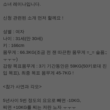
소녀 레이나입니다.
신청 관련된 소개 먼저 할께요 !
성별 : 여자
나이 : 31세(만 30세)
키 : 166cm
몸무게 : 66.3KG(조금 전 잰 따끈한 몸무게 =_= 슬픔;;
ㅜㅜㅜ)
감량 목표몸무게 : 3기 기간동안은 59KG(50키로대 진
입 목표), 최종 목표 몸무게 45-7KG !
<참가 사연과 각오>
5년사이 5번 정도의 요요로 빼면 -10KG,
찌면 +10KG를 찌는 저란 뇨자 ㅜㅜㅜ