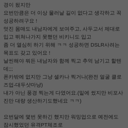
경이 됬지만
요번만큼은 더 이상 물러날 길이 없다고 생각하고 꼭
성공하려구요 !
멋진 몸매도 내남자에게 보여주고, 사두고서 제대로
입고 뛰쳐나가지 못했던 비키니도 입고
좀 더 열심히 하기 위해 ㅋㅋ 성공하면 DSLR사려는
목표도 갖고 있어요 !
날씬해야 뭐든 내남자와 함께 찍고 추억 남기고 할텐
데;;;
폰카밖에 없지만 그냥 셀카나 찍거나(완전 얼굴 클로
즈업-대두샷마냥)
내가 아닌 풍경 찍는게 다였어요.(밑에 썼지만 비포사
진만 대량 생산하기도했네요 ㅋㅋ)
요번달에 몇번 못하긴 했지만 워밍업으로 예전에도
잠시했었던 유격PT체조로