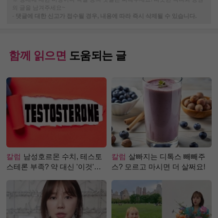
의 글을 남겨주세요~
-
댓글에 대한 신고가 접수될 경우, 내용에 따라 즉시 삭제될 수 있습니다.
함께 읽으면
도움되는 글
칼럼
남성호르몬 수치, 테스토
칼럼
살빠지는 디톡스 빼빼주
스테론 부족? 약 대신 '이것'으
스? 모르고 마시면 더 살쩌요!
로 극복 (진저샷 루틴)