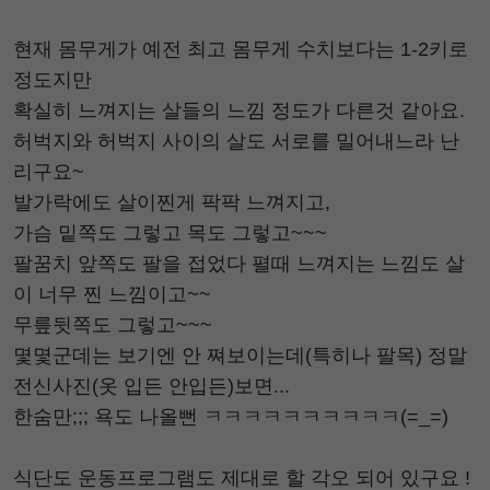
현재 몸무게가 예전 최고 몸무게 수치보다는 1-2키로
정도지만
확실히 느껴지는 살들의 느낌 정도가 다른것 같아요.
허벅지와 허벅지 사이의 살도 서로를 밀어내느라 난
리구요~
발가락에도 살이찐게 팍팍 느껴지고,
가슴 밑쪽도 그렇고 목도 그렇고~~~
팔꿈치 앞쪽도 팔을 접었다 펼때 느껴지는 느낌도 살
이 너무 찐 느낌이고~~
무릎뒷쪽도 그렇고~~~
몇몇군데는 보기엔 안 쪄보이는데(특히나 팔목) 정말
전신사진(옷 입든 안입든)보면...
한숨만;;; 욕도 나올뻔 ㅋㅋㅋㅋㅋㅋㅋㅋㅋㅋ(=_=)
식단도 운동프로그램도 제대로 할 각오 되어 있구요 !