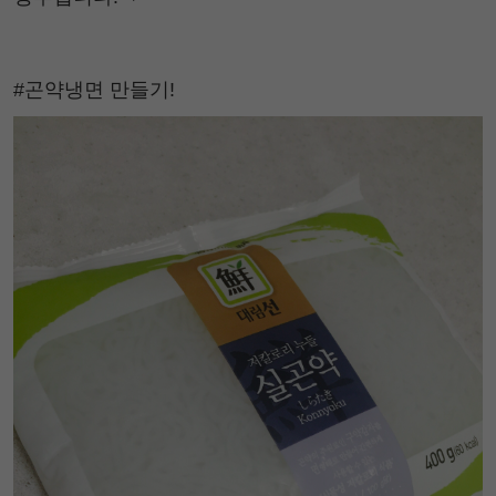
#곤약냉면 만들기!