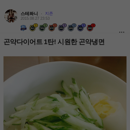
스테퐈니
지존
·
2015.08.27 23:53
1
1
1
1
1
1
1
곤약다이어트 1탄! 시원한 곤약냉면