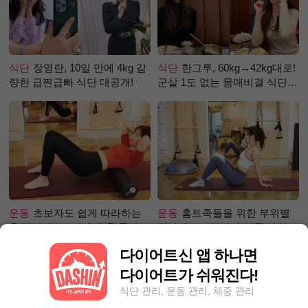
식단
장영란, 10일 만에 4kg 감
식단
한그루, 60kg→42kg대로!
량한 급찐급빠 식단 대공개!
군살 1도 없는 몸매비결 식단
은?
운동
초보자도 쉽게 따라하는
운동
홈트족들을 위한 부위별
홈 필라테스 –어깨 근육 풀어주
필라테스 – 허벅지 안쪽 라인
기 편
만들기편
다이어트신 앱 하나면
다이어트가 쉬워진다!
식단 관리, 운동 관리, 체중 관리