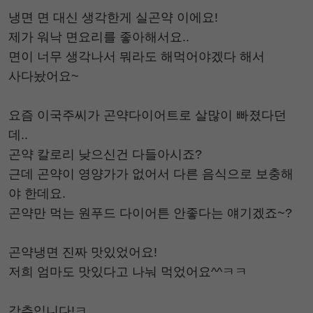
냉면 면 대신 생각한게 실곤약 이에요!
제가 워낙 면요리를 좋아해서요..
면이 너무 생각나서 뭐라도 해먹어야겠다 해서
사다놨어요~
요즘 이국주씨가 곤약다이어트로 살많이 빠졌다던
데..
곤약 칼로리 낮으신건 다들아시죠?
근데 곤약이 영양가가 없어서 다른 음식으로 보충해
야 한데요.
곤약만 먹는 원푸드 다이어튼 안좋다는 얘기겠죠~?
곤약냉면 진짜 맛있었어요!
저희 엄마도 맛있다고 나눠 먹었어요^^ㅋㅋ
강추입니다!ㅋ