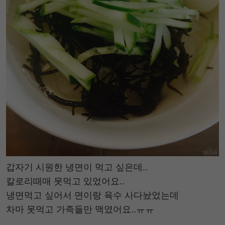
갑자기 시원한 냉면이 먹고 싶은데..
칼로리때매 못먹고 있었어요..
냉면먹고 싶어서 면이랑 육수 사다놨었는데
차마 못먹고 가족들만 맥였어요..ㅠㅠ