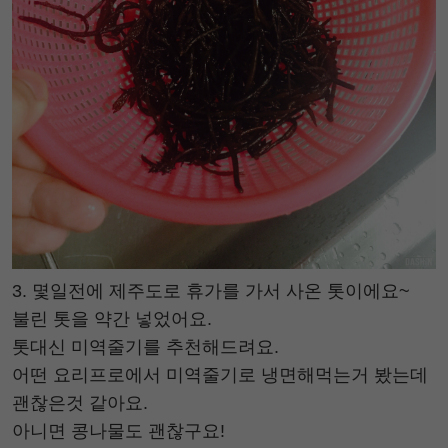
3. 몇일전에 제주도로 휴가를 가서 사온 톳이에요~
불린 톳을 약간 넣었어요.
톳대신 미역줄기를 추천해드려요.
어떤 요리프로에서 미역줄기로 냉면해먹는거 봤는데
괜찮은것 같아요.
아니면 콩나물도 괜찮구요!