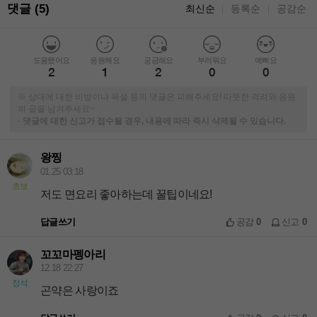
댓글 (5)
최신순
등록순
공감순
｜
｜
도움됐어요
응원해요
궁금해요
부러워요
예뻐요
2
1
2
0
0
※ 상대에 대한 비방이나 욕설 등의 댓글은 피해주세요! 따뜻한 격려와 응원
의 글을 남겨주세요~
-
댓글에 대한 신고가 접수될 경우, 내용에 따라 즉시 삭제될 수 있습니다.
왕찡
01.25 03:18
초보
저도 면요리 좋아하는데 꿀팁이네요!
답글쓰기
공감
0
신고
0
꼬꼬마펭아리
12.18 22:27
정석
곤약은 사랑이죠