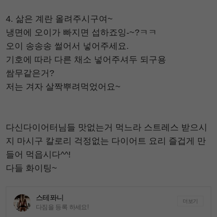
4. 삶은 계란 올려주시구여~
냉면에 오이가 빠지면 섭하죠잉-~?ㅋㅋ
오이 송송송 썰어서 넣어주세요.
기호에 따라 다른 채소 넣어주셔두 되구용
쌈무같은거?
저는 겨자 살짝뿌려먹었어요~
다신다이어터님들 맛없는거 먹느라 스트레스 받으시
지 마시구 칼로리 걱정없는 다이어트 요리 즐겁게 만
들어 먹읍시다^^!
다들 화이팅~
스테퐈니
더보기
다짐을 등록 하세요!