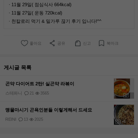
· 11월 29일( 점심식사 664kcal)
· 11월 27일( 운동 720kcal)
· 천칼로리 먹기 & 밀가루 끊기 후기 입니다!^^
좋아요
공유
신고
북마크
게시글 목록
곤약 다이어트 2탄! 실곤약 라볶이
스테퐈니
21
3565
+1
맹물마시기 곤욕인분들 이렇게해서 드세요
REINI
13
2025
+1