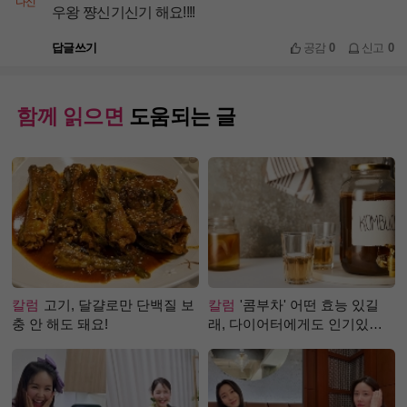
다신
우왕 쨩신기신기 해요!!!!
답글쓰기
공감
0
신고
0
함께 읽으면
도움되는 글
칼럼
고기, 달걀로만 단백질 보
칼럼
'콤부차' 어떤 효능 있길
충 안 해도 돼요!
래, 다이어터에게도 인기있는
걸까?