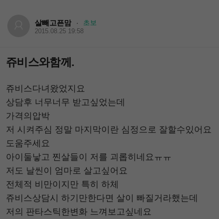
살빼고픈맘
초보
·
2015.08.25 19:58
쥬비스와함께.
쥬비스다녀왔었지요
상담후 너무너무 받고싶었는데
가격의압박
저 시켜주심 정말 마지막이란 심정으로 잘할수있어요
도움주세요
아이둘낳고 찐살들이 저를 괴롭히네요ㅠㅠ
저도 날씬이 엄마로 살고싶어요
전체적 비만이지만 특히 하체
쥬비스상담시 하기만한다면 살이 빠질거라했는데
저의 판타스틱한변화 느껴보고싶네요