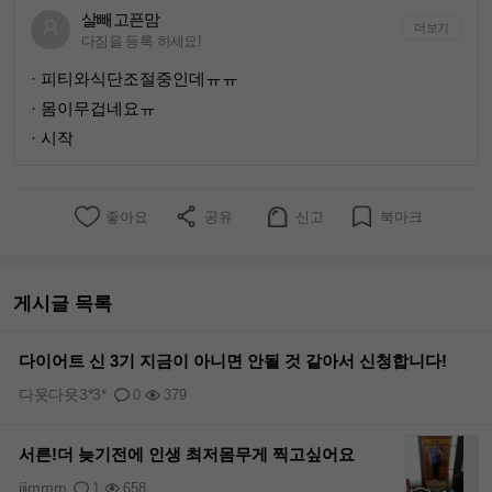
살빼고픈맘
더보기
다짐을 등록 하세요!
· 피티와식단조절중인데ㅠㅠ
· 몸이무겁네요ㅠ
· 시작
좋아요
공유
신고
북마크
게시글 목록
다이어트 신 3기 지금이 아니면 안될 것 같아서 신청합니다!
다욧다욧3*3*
0
379
서른!더 늦기전에 인생 최저몸무게 찍고싶어요
jjjmmm
1
658