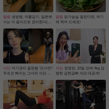
칼럼
냉방병, 여름감기, 일본에
칼럼
닭가슴살 질린다면, 여기
서는 이 음식으로 관리한다(생
에 찍어 드세요!
강즙 진저샷)
식단
자기관리 끝판왕 '진서연'!
식단
장영란, 10일 만에 4kg 감
무조건 빠지는 그녀의 식단 정
량한 급찐급빠 식단 대공개!
체는?