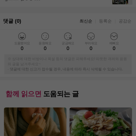
+1
댓글 (0)
최신순
등록순
공감순
｜
｜
도움됐어요
응원해요
궁금해요
부러워요
예뻐요
0
0
0
0
0
※ 상대에 대한 비방이나 욕설 등의 댓글은 피해주세요! 따뜻한 격려와 응원
의 글을 남겨주세요~
-
댓글에 대한 신고가 접수될 경우, 내용에 따라 즉시 삭제될 수 있습니다.
함께 읽으면
도움되는 글