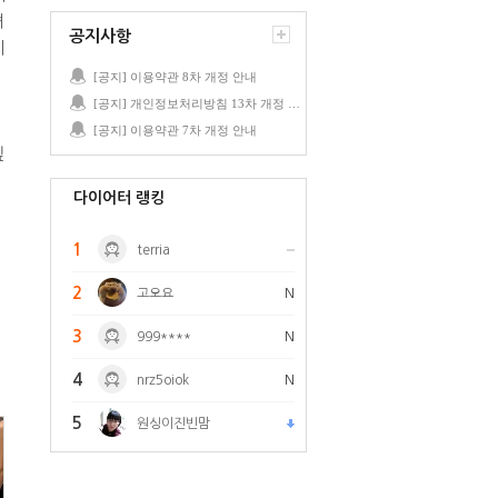
뎌
공지사항
게
[공지] 이용약관 8차 개정 안내
[공지] 개인정보처리방침 13차 개정 안내
[공지] 이용약관 7차 개정 안내
싶
다이어터 랭킹
1
terria
2
고오요
N
3
999****
N
4
nrz5oiok
N
5
원싱이진빈맘