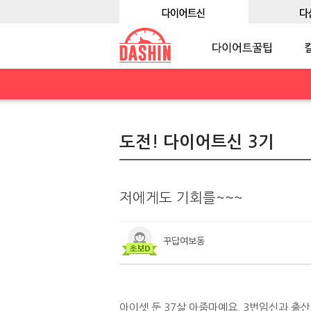
도전! 다이어트신 3기
저에게도 기회를~~~
꾸답여보동
아이셋 둔 37살 아줌마예요. 3번임신과 출