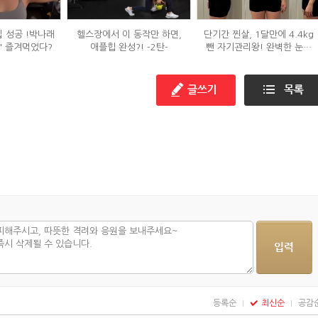
입 성공 !박나래
헬스장에서 이 동작만 하면,
단기간 찐살, 1달만에 4.4kg
' 즐겨먹었다?
애플힙 완성?! -2탄-
뺀 자기관리왕! 완벽한 눈바
디!
등록순
최신순
공감