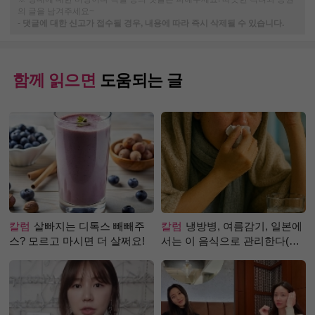
의 글을 남겨주세요~
-
댓글에 대한 신고가 접수될 경우, 내용에 따라 즉시 삭제될 수 있습니다.
함께 읽으면
도움되는 글
칼럼
살빠지는 디톡스 빼빼주
칼럼
냉방병, 여름감기, 일본에
스? 모르고 마시면 더 살쩌요!
서는 이 음식으로 관리한다(생
강즙 진저샷)