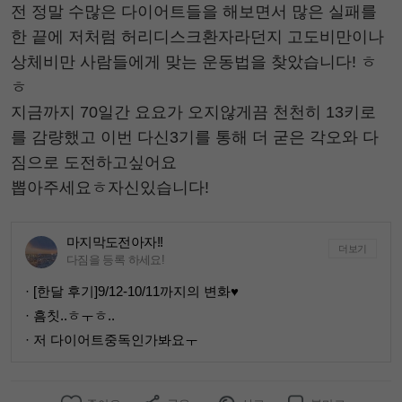
전 정말 수많은 다이어트들을 해보면서 많은 실패를
한 끝에 저처럼 허리디스크환자라던지 고도비만이나
상체비만 사람들에게 맞는 운동법을 찾았습니다! ㅎ
ㅎ
지금까지 70일간 요요가 오지않게끔 천천히 13키로
를 감량했고 이번 다신3기를 통해 더 굳은 각오와 다
짐으로 도전하고싶어요
뽑아주세요ㅎ자신있습니다!
마지막도전아자!!
더보기
다짐을 등록 하세요!
· [한달 후기]9/12-10/11까지의 변화♥️
· 흠칫..ㅎㅜㅎ..
· 저 다이어트중독인가봐요ㅜ