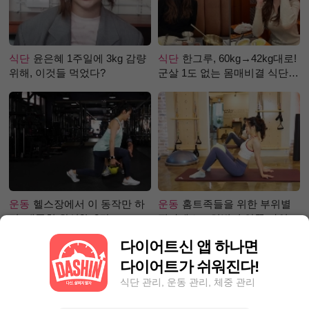
식단
윤은혜 1주일에 3kg 감량
식단
한그루, 60kg→42kg대로!
위해, 이것들 먹었다?
군살 1도 없는 몸매비결 식단
은?
운동
헬스장에서 이 동작만 하
운동
홈트족들을 위한 부위별
면, 애플힙 완성?! -2탄-
필라테스 – 허벅지 안쪽 라인
만들기편
다이어트신 앱 하나면
다이어트가 쉬워진다!
식단 관리, 운동 관리, 체중 관리