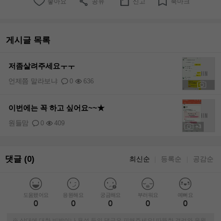
좋아요
공유
신고
북마크
게시글 목록
저좀살려주세요ㅜㅜ
언제쯤 말라보냐
0
636
+1
이번에는 꼭 하고 싶어요~~★
원들맘
0
409
+3
댓글 (0)
최신순
등록순
공감순
｜
｜
도움됐어요
응원해요
궁금해요
부러워요
예뻐요
0
0
0
0
0
※ 상대에 대한 비방이나 욕설 등의 댓글은 피해주세요! 따뜻한 격려와 응원