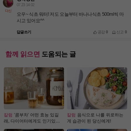
07.23 14:02
다신
오우~ 식초 워터! 저도 오늘부터 바나나식초 500ml씩 마
시고 있어요^^
답글쓰기
공감
0
신고
0
함께 읽으면
도움되는 글
칼럼
'콤부차' 어떤 효능 있길
칼럼
음식으로 나를 위로하는
래, 다이어터에게도 인기있는
게 습관이 된 당신에게!
걸까?