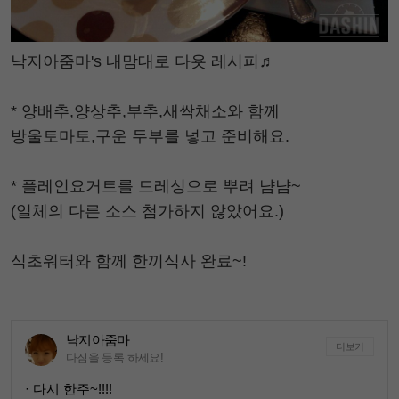
낙지아줌마's 내맘대로 다욧 레시피♬
* 양배추,양상추,부추,새싹채소와 함께
방울토마토,구운 두부를 넣고 준비해요.
* 플레인요거트를 드레싱으로 뿌려 냠냠~
(일체의 다른 소스 첨가하지 않았어요.)
식초워터와 함께 한끼식사 완료~!
낙지아줌마
더보기
다짐을 등록 하세요!
· 다시 한주~!!!!