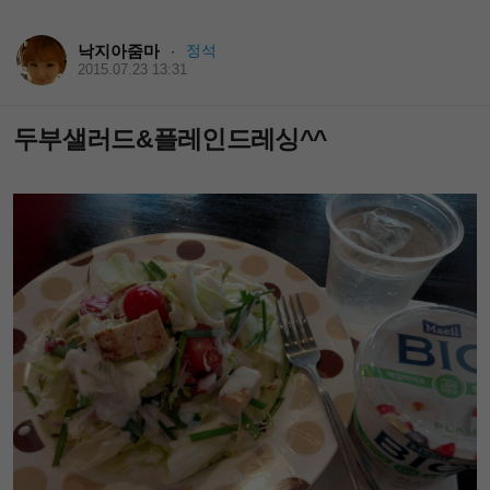
낙지아줌마
정석
·
2015.07.23 13:31
두부샐러드&플레인드레싱^^