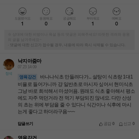
도움됐어요
응원해요
궁금해요
부러워요
예뻐요
1
0
0
1
0
※ 상대에 대한 비방이나 욕설 등의 댓글은 피해주세요! 따뜻한 격려와 응원
의 글을 남겨주세요~
-
댓글에 대한 신고가 접수될 경우, 내용에 따라 즉시 삭제될 수 있습니다.
낙지아줌마
07.23 14:09
정석
바나나식초 만들려다가... 설탕이 식초랑 1대1
영육강건
비율로 들어가니까 걍 일반초로 마시자 싶어서 현미식초
그냥 바로 희석해서 마셨어욤. 원래도 식초 좋아해서 평소
에도 자주 먹던거라 전 먹기 부담되진 않네요. 다만 산성
의 초는 위에 부담을 줄 수 있다니 식간이나 식후에 마시
는게 좋다고 하더라구욤~~~
답글쓰기
공감
0
신고
0
영육강건