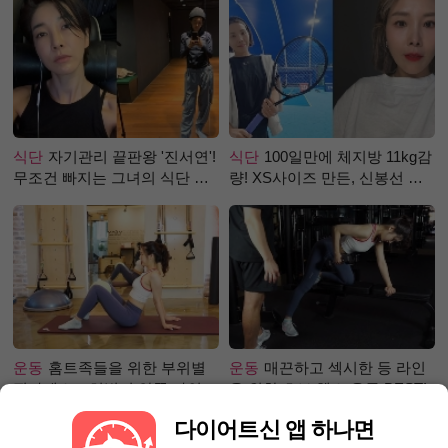
식단
자기관리 끝판왕 '진서연'!
식단
100일만에 체지방 11kg감
무조건 빠지는 그녀의 식단 정
량! XS사이즈 만든, 신봉선 식
체는?
단은?
운동
홈트족들을 위한 부위별
운동
매끈하고 섹시한 등 라인
필라테스 – 허벅지 안쪽 라인
을 위한 초보 헬스 운동 BEST!
만들기편
다이어트신 앱 하나면