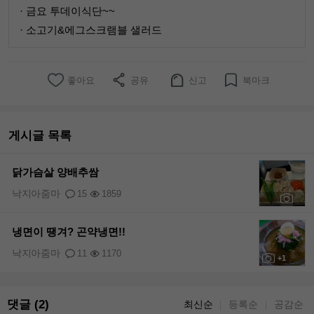
· 금요 투데이식단~~
· 소고기&에그스크램블 샐러드
좋아요
공유
신고
북마크
게시글 목록
닭가슴살 양배추쌈
낙지아줌마
15
1859
+2
냉면이 땡겨? 곤약냉면!!
낙지아줌마
11
1170
+1
댓글 (2)
최신순
등록순
공감순
｜
｜