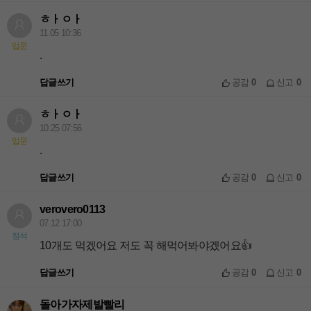
ㅎㅏㅇㅏ
11.05 10:36
입문
.
답글쓰기
공감
0
신고
0
ㅎㅏㅇㅏ
10.25 07:56
입문
.
답글쓰기
공감
0
신고
0
verovero0113
07.12 17:00
정석
10개도 먹겠어요 저도 꼭 해먹어봐야겠어요👍
답글쓰기
공감
0
신고
0
돌아가자제발빨리