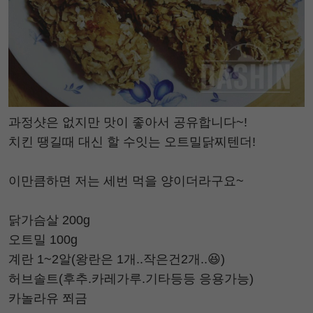
과정샷은 없지만 맛이 좋아서 공유합니다~!
치킨 땡길때 대신 할 수잇는 오트밀닭찌텐더!
이만큼하면 저는 세번 먹을 양이더라구요~
닭가슴살 200g
오트밀 100g
계란 1~2알(왕란은 1개..작은건2개..😆)
허브솔트(후추.카레가루.기타등등 응용가능)
카놀라유 쬐금