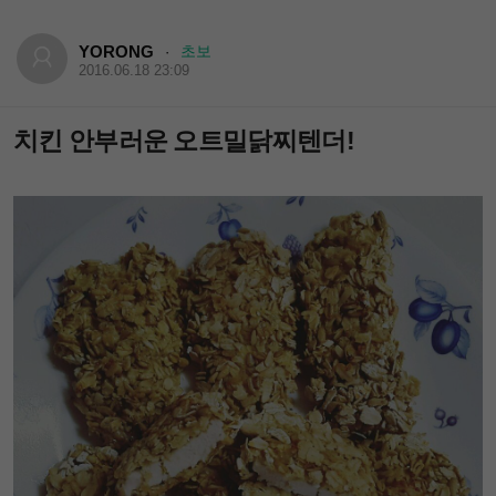
YORONG
초보
·
2016.06.18 23:09
치킨 안부러운 오트밀닭찌텐더!