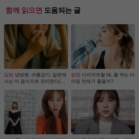
함께 읽으면
도움되는 글
칼럼
냉방병, 여름감기, 일본에
칼럼
다이어트할 때, 물 먹는 타
서는 이 음식으로 관리한다(생
이밍 언제가 좋을까?
강즙 진저샷)