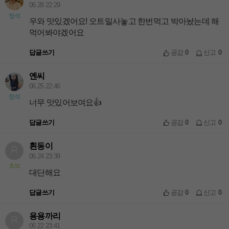
06.28 22:29
정석
우와 맛있겠어요! 오트밀사놓고 한번먹고 박아놨는데 해
먹어봐야겠어요
답글쓰기
공감
0
신고
0
옌씨
06.25 22:46
정석
너무 맛있어보여요👍
답글쓰기
공감
0
신고
0
흰동이
06.24 23:39
초보
대단해요
답글쓰기
공감
0
신고
0
용용까리
06.22 23:41