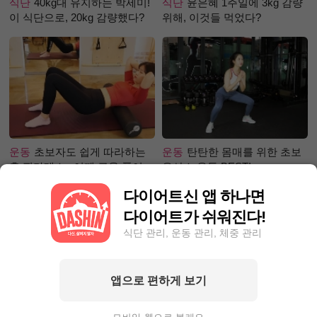
식단
40kg대 유지하는 박세미!
식단
윤은혜 1주일에 3kg 감량
이 식단으로, 20kg 감량했다?
위해, 이것들 먹었다?
운동
초보자도 쉽게 따라하는
운동
탄탄한 몸매를 위한 초보
홈 필라테스 –어깨 근육 풀어주
유산소 운동 BEST!
기 편
다이어트신 앱 하나면
다이어트가 쉬워진다!
식단 관리, 운동 관리, 체중 관리
앱으로 편하게 보기
성공후기
먹고 싶은 거 참아가
성공후기
5kg 빼, 근육 UP 지방
며 6.3kg이나 뺀, 그녀의 감량
DOWN! 근육부족 몸매 ☞ 탄탄