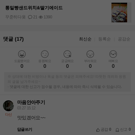
+1
통밀빵샌드위치&딸기에이드
꾸준히다욧
21
1390
+1
댓글 (17)
최신순
등록순
공감순
｜
｜
도움됐어요
응원해요
궁금해요
부러워요
예뻐요
0
0
0
0
0
※ 상대에 대한 비방이나 욕설 등의 댓글은 피해주세요! 따뜻한 격려와 응원
의 글을 남겨주세요~
-
댓글에 대한 신고가 접수될 경우, 내용에 따라 즉시 삭제될 수 있습니다.
마음안아주기
03.27 15:12
다신
맛있겠어요~~
답글쓰기
공감
0
신고
0