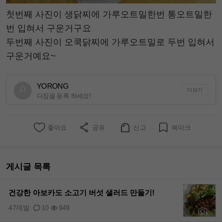
첫번째 사진이 생닭찌에 가루오트밀한번 통오트밀한
번 입혀서 구운거구요
두번째 사진이 오쿡닭찌에 가루오트밀로 두번 입혀서
구운거예요~
YORONG
더보기
다짐을 등록 하세요!
좋아요
공유
신고
북마크
게시글 목록
건강한 아보카도 소고기 버섯 샐러드 만들기!
47제발
10
949