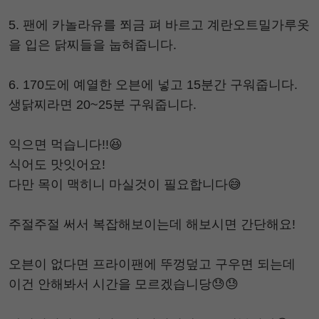
5. 팬에 카놀라유를 쬐금 펴 바르고 계란오트밀가루옷
을 입은 닭찌들을 눕혀줍니다.
6. 170도에 예열한 오븐에 넣고 15분간 구워줍니다.
생닭찌라면 20~25분 구워줍니다.
익으면 먹습니다!!😆
식어도 맛잇어요!
다만 목이 맥히니 마실것이 필요합니다😅
주절주절 써서 복잡해보이는데 해보시면 간단해요!
오븐이 없다면 프라이팬에 뚜껑덮고 구우면 되는데
이건 안해봐서 시간을 모르겠습니당😓😓