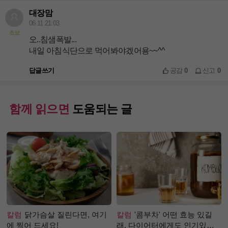
대장맘
06.11 21:03
초보
오..침샘폭발...
내일 아침식단으로 먹어봐야겠어용~~^^
답글쓰기
공감
0
신고
0
함께 읽으면
도움되는 글
칼럼
닭가슴살 질린다면, 여기
칼럼
'콤부차' 어떤 효능 있길
에 찍어 드세요!
래, 다이어터에게도 인기있는