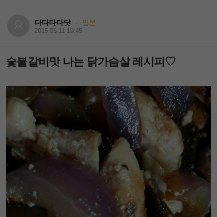
다다다다닷
입문
·
2015.06.11 19:45
숯불갈비맛 나는 닭가슴살 레시피♡