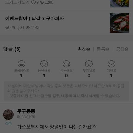
도기도기도기
9
1200
+3
이벤트참여:) 달걀 고구마피자
핑코♥
1
1143
+4
댓글 (5)
최신순
등록순
공감순
｜
｜
도움됐어요
응원해요
궁금해요
부러워요
예뻐요
1
1
0
0
1
※ 상대에 대한 비방이나 욕설 등의 댓글은 피해주세요! 따뜻한 격려와 응원
의 글을 남겨주세요~
-
댓글에 대한 신고가 접수될 경우, 내용에 따라 즉시 삭제될 수 있습니다.
두구동동
04.18 01:30
정석
가쓰오부시에서 양념맛이 나는건가요??