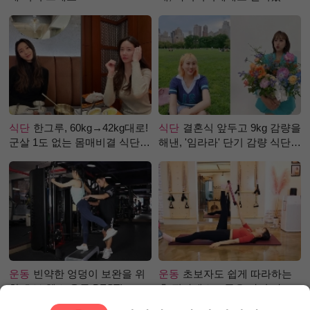
걸까?
식단
한그루, 60kg→42kg대로!
식단
결혼식 앞두고 9kg 감량을
군살 1도 없는 몸매비결 식단
해낸, '임라라' 단기 감량 식단
은?
은?
운동
빈약한 엉덩이 보완을 위
운동
초보자도 쉽게 따라하는
한 초보 헬스 운동 BEST!
홈 필라테스 – 곧은 다리 라인
만들기 편