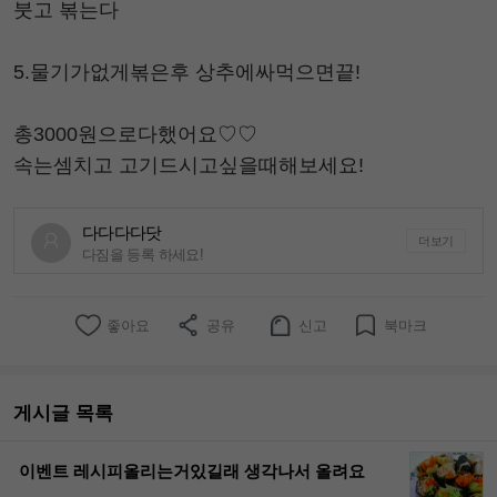
붓고 볶는다
5.물기가없게볶은후 상추에싸먹으면끝!
총3000원으로다했어요♡♡
속는셈치고 고기드시고싶을때해보세요!
다다다다닷
더보기
다짐을 등록 하세요!
좋아요
공유
신고
북마크
게시글 목록
이벤트 레시피올리는거있길래 생각나서 올려요