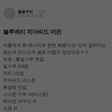
꿀꿀꾸리
입문
·
2016.06.14 17:49
블루베리 치아씨드 머핀
어플에서 본 레시피로 한번 해봤어요! 요리 잘하지는
않는데 만드는게 별로 어렵지 않았어요ㅎㅎ
재료 : 통밀가루 한컵
밀가루 2/3컵
귀리 1/2컵
치아씨드 네스푼
흑설탕 반컵
시나몬 가루 1t(티스푼)
베이킹 파우더 3t
소금 1t