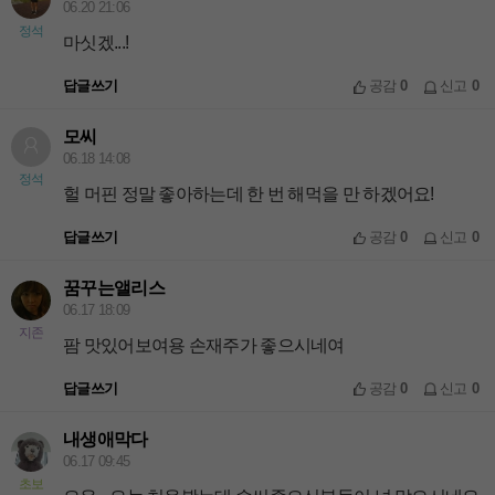
06.20 21:06
정석
마싯겠...!
답글쓰기
공감
0
신고
0
모씨
06.18 14:08
정석
헐 머핀 정말 좋아하는데 한 번 해먹을 만 하겠어요!
답글쓰기
공감
0
신고
0
꿈꾸는앨리스
06.17 18:09
지존
팜 맛있어보여용 손재주가 좋으시네여
답글쓰기
공감
0
신고
0
내생애막다
06.17 09:45
초보