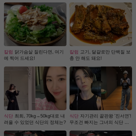
칼럼
닭가슴살 질린다면, 여기
칼럼
고기, 달걀로만 단백질 보
에 찍어 드세요!
충 안 해도 돼요!
식단
최희, 70kg→50kg대로 내
식단
자기관리 끝판왕 '진서연'!
려올 수 있었던 식단의 정체는?
무조건 빠지는 그녀의 식단 정
체는?