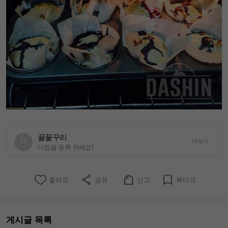
꿀꿀꾸리
더보기
다짐을 등록 하세요!
좋아요
공유
신고
북마크
게시글 목록