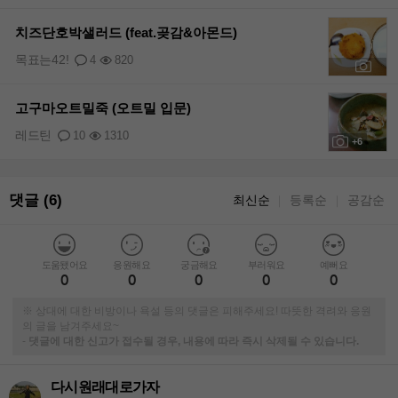
치즈단호박샐러드 (feat.곶감&아몬드)
목표는42!
4
820
+3
고구마오트밀죽 (오트밀 입문)
레드틴
10
1310
+6
댓글 (6)
최신순
등록순
공감순
｜
｜
도움됐어요
응원해요
궁금해요
부러워요
예뻐요
0
0
0
0
0
※ 상대에 대한 비방이나 욕설 등의 댓글은 피해주세요! 따뜻한 격려와 응원
의 글을 남겨주세요~
-
댓글에 대한 신고가 접수될 경우, 내용에 따라 즉시 삭제될 수 있습니다.
다시원래대로가자