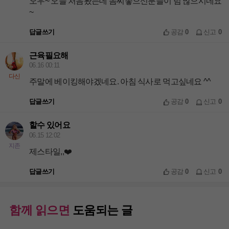
오우~ 오늘 처음봤는데 솜씨좋으신분들이 넘 많으시네요
~
답글쓰기
공감
0
신고
0
근육필요해
06.16 00:11
다신
주말에 베이킹해야겠네요. 아침 식사로 먹고싶네요 ^^
답글쓰기
공감
0
신고
0
할수 있어요
06.15 12:02
지존
제스타일,,❤️
답글쓰기
공감
0
신고
0
함께 읽으면
도움되는 글