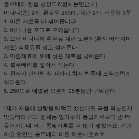
블루베리 한컵 반정도?(원하는만큼ㅎ)
바나나(중) 2개, 흰우유 250ml, 계란 2개, 식용유 3푼
1. 마른 재료를 다 섞어줍니다
2. 바나나를 포크로 으깨줍니다
3. 으깬 바나나와 흰우유 계란 노른자(흰자 버리지마
세요) 식용유를 넣고 섞어준다
3. 마른재료에 위에 섞은 재료를 넣어준다
4. 블루베리를 넣어서 섞는다
5. 흰자가 단단해 질 때까지 쳐서 반죽에 조심스럽게
섞어준다
6. 250도로 예열된 오븐에 25분동안 구워준다
*제가 처음에 설탕을 빼먹고 했는데도 곡물 덕분인지
맛있더라구요! 원해는 밀가루가 통밀가루보다 좀 더
들어가는데 저는 통밀가루를 더 많이 넣었어요. 건강
하고 맛있는 블루베리 머핀 해보세요ㅎㅎ