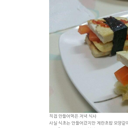
직접 만들어먹은 저녁 식사
사실 식초는 안들어갔지만 계란초밥 모양같