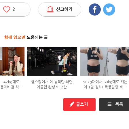
2
신고하기
함께 읽으면
도움되는 글
g→42kg대로!
헬스장에서 이 동작만 하면,
90kg대에서 80kg대로 빼는
 몸매비결 식단
애플힙 완성?! -2탄-
데 1달 걸려! 폭풍감량 비결
?
공개?