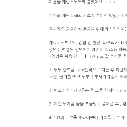
이름을 계란초두부라 붙였어요 ㅋㅋㅋ
두부와 계란 파프리카로 이루어진 맛있는 다
혹시라도 궁금하실 분들을 위해 레시피? 올
재료 : 두부 1모, 김밥 김 한장, 파프리카 1/
양념 : (백종원 양념치킨 레시피 참조 & 밥숟가락
*양념은 볶음 팬에 다 때려넣고 잘 섞어준 후
1. 두부 한모를 1cm간격으로 자른 후 키
짜짐, 물기를 빼고 두부가 부서지지않게 도와
2. 파프리카 1개 3등분 후 그중 한개만 5m
3. 계란 두개를 물을 조금넣구 풀어준 후 ,
4. 1번의 두부를 후라이팬에 기름을 두른 후