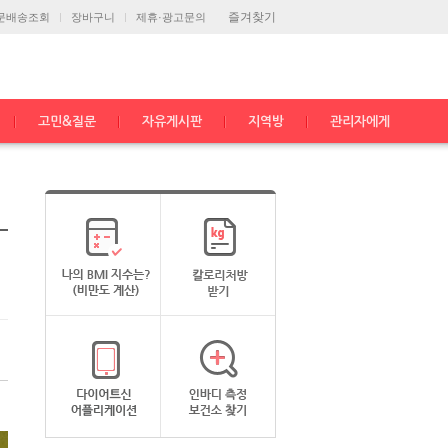
즐겨찾기
문배송조회
장바구니
제휴·광고문의
고민&질문
자유게시판
지역방
관리자에게