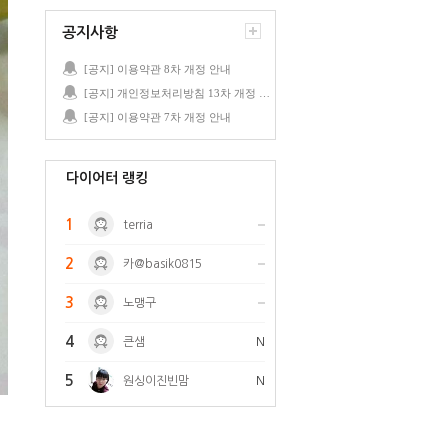
공지사항
[공지] 이용약관 8차 개정 안내
[공지] 개인정보처리방침 13차 개정 안내
[공지] 이용약관 7차 개정 안내
다이어터 랭킹
1
terria
2
카@basik0815
3
노맹구
4
큰샘
N
5
원싱이진빈맘
N