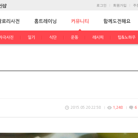
로그인
회원가입
주
자극사진
일기
식단
운동
레시피
팁&노하우
2015.05.20 22:58
1,248
6