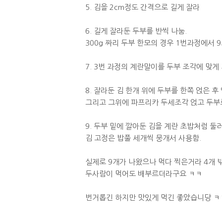
5. 김을 2cm정도 간격으로 길게 잘라
6. 길게 잘라둔 두부를 반씩 나눔.
300g 짜리 두부 한모의 경우 1번과정에서 
7. 3번 과정의 계란말이를 두부 조각에 맞게 
8. 잘라둔 김 한개 위에 두부를 한쪽 얹은 후
그리고 그위에 파프리카 두세조각 얹고 두부
9. 두부 밑에 깔아둔 김을 계란 초밥처럼 둘러
김 고정은 밥풀 세개씩 뭉개서 사용함.
실제로 9개가 나왔으나 먹다 찍은거라 4개 밖
두사람이 먹어도 배부르더라구요 ㅋㅋ
번거롭긴 하지만 맛있게 먹긴 좋았습니당 ㅋ