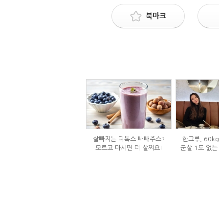
북마크
살빠지는 디톡스 빼빼주스?
한그루, 60k
모르고 마시면 더 살쩌요!
군살 1도 없는
은