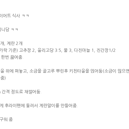
이어트 식사 ㅋㅋ
림니당 ㅋㅋ
3개, 계란 2개
 기준) 고추장 2, 올리고당 3.5, 물 3, 다진마늘 1, 진간장1/2
 한번 끓여줌.
친타올 위에 펴놓고, 소금을 골고루 뿌린후 키친타올을 얹어둠(소금이 많으
줌)
m 간격 정도로 채썰어둠.
 얇게 후라이팬에 둘러서 계란말이를 만들어줌.
 구워 줌