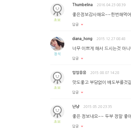
Thumbelina
2016.04.23 08:39
좋은정보감사해요~~한번해먹
초보
답글
diana_hong
2015.12.27 08:48
너무 이쁘게 해서 드시는것 아니
정석
답글
잉잉유유
2015.08.07 14:28
맛도좋고 부담없이 배도부를것
초보
답글
난냥
2015.05.20 23:35
좋은 정보내요~~ 두부 정말 좋
초보
답글