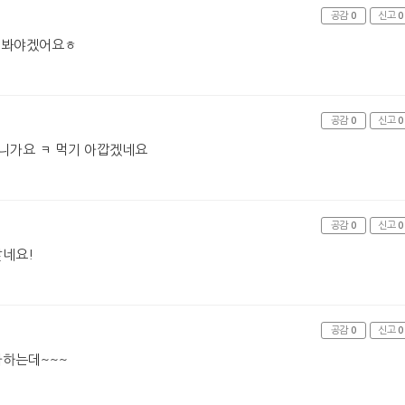
공감
0
신고
0
어봐야겠어요ㅎ
공감
0
신고
0
니가요 ㅋ 먹기 아깝겠네요
공감
0
신고
0
같네요!
공감
0
신고
0
아하는데~~~