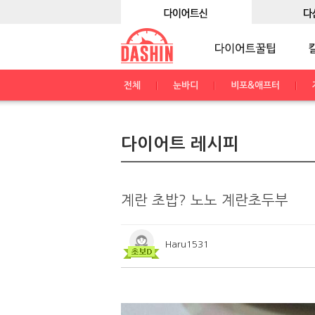
전체
눈바디
비포&애프터
다이어트 레시피
계란 초밥? 노노 계란초두부
Haru1531