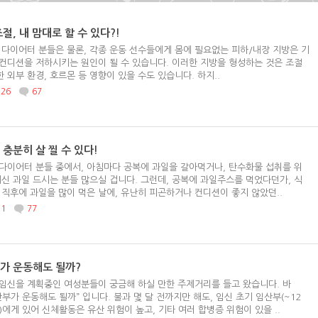
절, 내 맘대로 할 수 있다?!
 다이어터 분들은 물론, 각종 운동 선수들에게 몸에 필요없는 피하/내장 지방은 기
컨디션을 저하시키는 원인이 될 수 있습니다. 이러한 지방을 형성하는 것은 조절
 외부 환경, 호르몬 등 영향이 있을 수도 있습니다. 하지..
226
67
 충분히 살 찔 수 있다!
다이어터 분들 중에서, 아침마다 공복에 과일을 갈아먹거나, 탄수화물 섭취를 위
대신 과일 드시는 분들 많으실 겁니다. 그런데, 공복에 과일주스를 먹었다던가, 식
 직후에 과일을 많이 먹은 날에, 유난히 피곤하거나 컨디션이 좋지 않았던..
11
77
가 운동해도 될까?
임신을 계획중인 여성분들이 궁금해 하실 만한 주제거리를 들고 왔습니다. 바
산부가 운동해도 될까” 입니다. 불과 몇 달 전까지만 해도, 임신 초기 임산부(~12
)에게 있어 신체활동은 유산 위험이 높고, 기타 여러 합병증 위험이 있을 ..