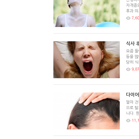
자격증도
후과 의
7,6
식사 
요즘 들
등을 많
당히 식
9,8
다이어
얼마 전
으로 탈
니다. 
11,