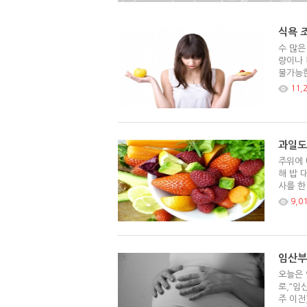
식욕 조
수 많은
량이나 
불가능한
11,
과일도
주위에 
해 밥 
사를 한
9,0
임산부
오늘은 
로,“임
주 이전