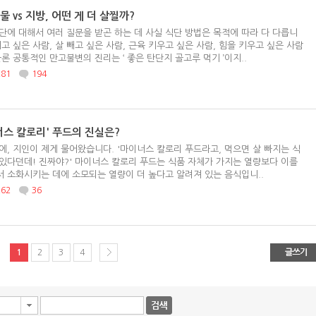
 vs 지방, 어떤 게 더 살찔까?
단에 대해서 여러 질문을 받곤 하는 데 사실 식단 방법은 목적에 따라 다 다릅니
찌고 싶은 사람, 살 빼고 싶은 사람, 근육 키우고 싶은 사람, 힘을 키우고 싶은 사람
물론 공통적인 만고불변의 진리는 ‘ 좋은 탄단지 골고루 먹기 ’이지..
281
194
너스 칼로리' 푸드의 진실은?
에, 지인이 제게 물어왔습니다. '마이너스 칼로리 푸드라고, 먹으면 살 빠지는 식
있다던데! 진짜야?' 마이너스 칼로리 푸드는 식품 자체가 가지는 열량보다 이를
 소화시키는 데에 소모되는 열량이 더 높다고 알려져 있는 음식입니..
262
36
1
2
3
4