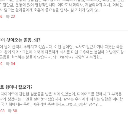
 딸만큼, 운동에 있어 열정적입니다. 아마도 내과의사, 재활의학과 의사, 이비인
사 말고는 환자들에게 호흡의 중요성을 인식시킬 기회가 많지 않..
09
23
후에 찾아오는 졸음, 왜?
어 날이 급격히 추워지고 있습니다. 이런 날이면, 식사로 얼큰하거나 따뜻한 국물
이 찾게 되죠? 그런데 이렇게 따뜻하게 식사를 마친 오후에는 봄철이 아님에도 상
곤증을 호소하는 분들이 많습니다. 왜 그럴까요? 다양하고 복잡한..
70
34
트 했더니 탈모가?
 다이어트에 관련한 질문들을 받은 적이 있었는데, 다이어트를 했더니 그 부작용
모가 생겼다는 고민을 털어놓으셨습니다. 탈모는 우리에게 끼치는 영향은 지대합
한국 사회에서는 특히, 미용적인 측면에서도 그렇고, 정신건강적인 ..
108
38