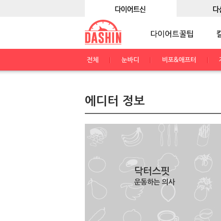
전체
눈바디
비포&애프터
에디터 정보
닥터스핏
운동하는 의사