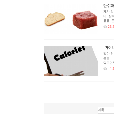
탄수화물
제가 식
다. 살
등등. 
28,
'마이
얼마 전
품들이 
먹으면서
11,