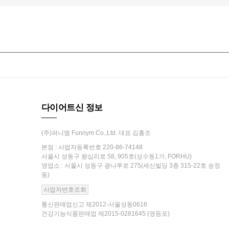
다이어트신 정보
(주)퍼니엠 Funnym Co.,Ltd. 대표 김흥조
본점 : 사업자등록번호 220-86-74148
서울시 성동구 왕십리로 58, 905호(성수동1가, FORHU)
영업소 : 서울시 성동구 광나루로 275(세신빌딩 3층 315-22호 송정
동)
사업자번호조회
통신판매업신고 제2012-서울성동0616
건강기능식품판매업 제2015-0281645 (영등포)