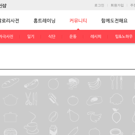
로그인
회원가입
주
자극사진
일기
식단
운동
레시피
팁&노하우