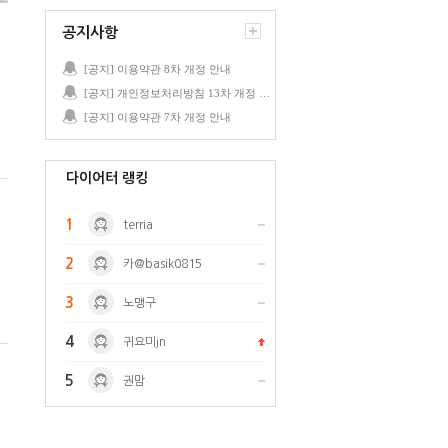
공지사항
[공지] 이용약관 8차 개정 안내
[공지] 개인정보처리방침 13차 개정 안내
[공지] 이용약관 7차 개정 안내
다이어터 랭킹
1
terria
2
카@basik0815
3
노맹구
4
귀요미jn
5
권맘