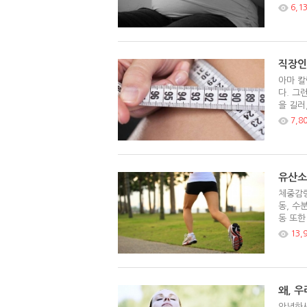
6,1
직장인
아마 칼
다. 그
을 길러
7,8
유산소
체중감량
동, 수
동 또한
13,
왜, 
안녕하세