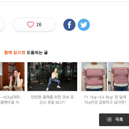
26
함께 읽으면
도움되는 글
g→42kg대로!
탄탄한 몸매를 위한 초보 유
71.1kg☞63.9kg! 한 달에
 몸매비결 식단
산소 운동 BEST!
7kg이상 감량하고 싶다면?
?