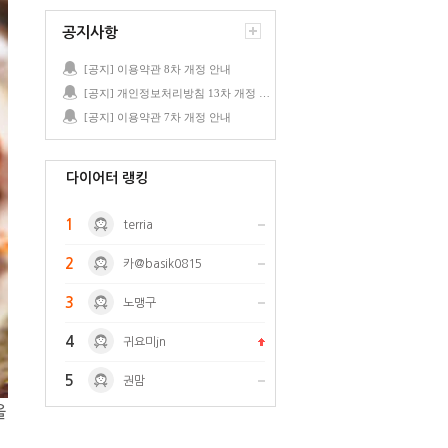
공지사항
[공지] 이용약관 8차 개정 안내
[공지] 개인정보처리방침 13차 개정 안내
[공지] 이용약관 7차 개정 안내
다이어터 랭킹
1
terria
2
카@basik0815
3
노맹구
4
귀요미jn
5
권맘
을