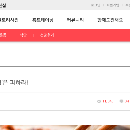
로그인
회원가입
주
운동
식단
성공후기
’은 피하라!
11,045
34