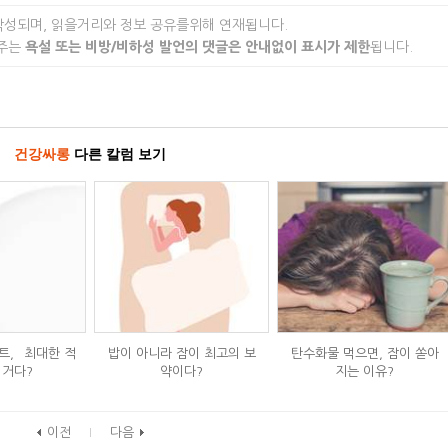
작성되며, 읽을거리와 정보 공유를위해 연재됩니다.
 주는
욕설 또는 비방/비하성 발언의 댓글은 안내없이 표시가 제한
됩니다.
건강싸롱
다른 칼럼 보기
, `최대한 적
밥이 아니라 잠이 최고의 보
탄수화물 먹으면, 잠이 쏟아
 거다?`
약이다?
지는 이유?
이전
다음