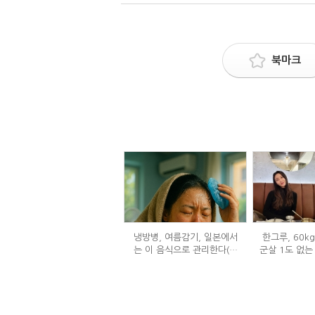
북마크
냉방병, 여름감기, 일본에서
한그루, 60k
는 이 음식으로 관리한다(생
군살 1도 없는
강즙 진저샷)
은