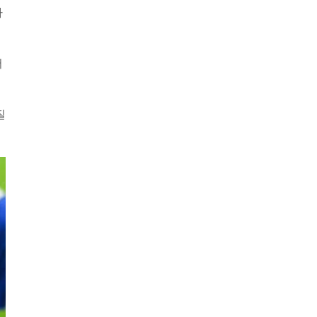
라
어
질