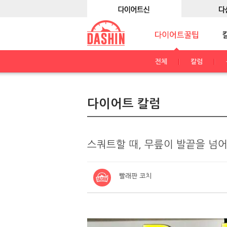
전체
칼럼
다이어트 칼럼
스쿼트할 때, 무릎이 발끝을 넘
빨래판 코치