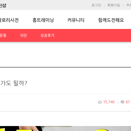
로그인
회원가입
주
운동
식단
성공후기
어가도 될까?
15,748
67