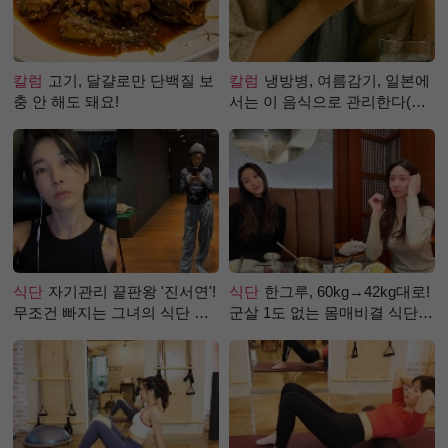
칼럼
고기, 달걀로만 단백질 보
칼럼
냉방병, 여름감기, 일본에
충 안 해도 돼요!
서는 이 음식으로 관리한다(생
강즙 진저샷)
식단
자기관리 끝판왕 '진서연'!
식단
한그루, 60kg→42kg대로!
무조건 빠지는 그녀의 식단 정
군살 1도 없는 몸매비결 식단
체는?
은?