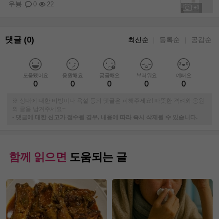
우뵹
0
22
+1
댓글 (0)
최신순
등록순
공감순
｜
｜
도움됐어요
응원해요
궁금해요
부러워요
예뻐요
0
0
0
0
0
※ 상대에 대한 비방이나 욕설 등의 댓글은 피해주세요! 따뜻한 격려와 응원
의 글을 남겨주세요~
-
댓글에 대한 신고가 접수될 경우, 내용에 따라 즉시 삭제될 수 있습니다.
함께 읽으면
도움되는 글