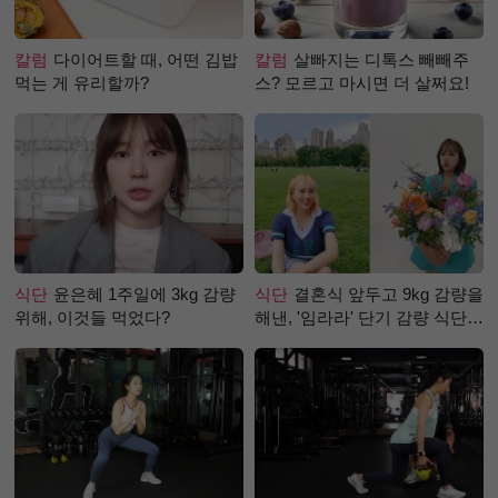
칼럼
다이어트할 때, 어떤 김밥
칼럼
살빠지는 디톡스 빼빼주
먹는 게 유리할까?
스? 모르고 마시면 더 살쩌요!
식단
윤은혜 1주일에 3kg 감량
식단
결혼식 앞두고 9kg 감량을
위해, 이것들 먹었다?
해낸, '임라라' 단기 감량 식단
은?