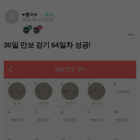
♥쩡이♥
초보
·
2016.09.13 22:51
1
1
30일 만보 걷기 64일차 성공!