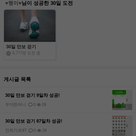
♥쩡이♥
님이 성공한 30일 도전
30일 만보 걷기
8,777명 도전 중
게시글 목록
30일 만보 걷기 9일차 성공!
우아한여니
0
28
+2
30일 만보 걷기 87일차 성공!
잔트가르97
0
18
+1