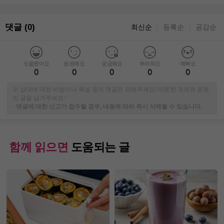
댓글 (0)
최신순
등록순
공감순
｜
｜
도움됐어요
응원해요
궁금해요
부러워요
예뻐요
0
0
0
0
0
※ 상대에 대한 비방이나 욕설 등의 댓글은 피해주세요! 따뜻한 격려와 응원
의 글을 남겨주세요~
-
댓글에 대한 신고가 접수될 경우, 내용에 따라 즉시 삭제될 수 있습니다.
함께 읽으면
도움되는 글