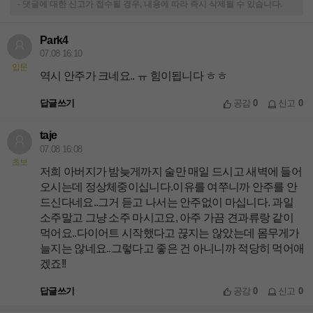
-
댓글에 대한 신고가 접수될 경우, 내용에 따라 즉시 삭제될 수 있습니다.
Park4
07.08 16:10
입문
역시 안주가 크네요.. ㅠ 힘이됩니다 ㅎㅎ
답글쓰기
공감
0
신고
0
taje
07.08 16:08
초보
저희 아버지가 밤늦게까지 술만 매일 드시고 새벽에 들어
오시는데 정상체중이십니다.이유를 여쭈니까 안주를 안
드신다네요..그거 듣고 나서는 안주없이 마십니다. 과일
소주말고 그냥 소주 마시고요, 아주 가끔 견과류랑 같이
먹어요..다이어트 시작했다고 끊지는 않았는데 몸무게가
늘지는 않네요..그렇다고 좋은 건 아니니까 적당히 먹어애
겠죠!!
답글쓰기
공감
0
신고
0