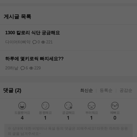
게시글 목록
1300 칼로리 식단 궁금해요
다이어터삐약
0
221
하루에 몇키로씩 빠지세요??
20하날
6
229
댓글 (2)
최신순
등록순
공감순
｜
｜
도움됐어요
응원해요
궁금해요
부러워요
예뻐요
4
1
1
1
0
※ 상대에 대한 비방이나 욕설 등의 댓글은 피해주세요! 따뜻한 격려와 응원
의 글을 남겨주세요~