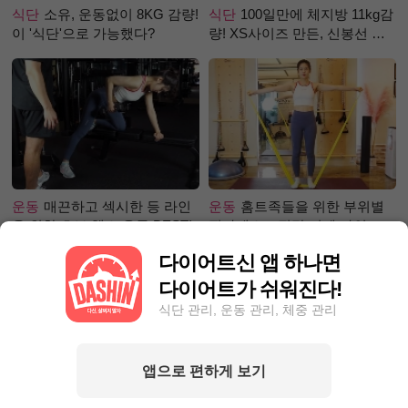
식단
소유, 운동없이 8KG 감량!
식단
100일만에 체지방 11kg감
이 '식단'으로 가능했다?
량! XS사이즈 만든, 신봉선 식
단은?
운동
매끈하고 섹시한 등 라인
운동
홈트족들을 위한 부위별
을 위한 초보 헬스 운동 BEST!
필라테스 – 직각 어깨 라인 만
들기 편
다이어트신 앱 하나면
다이어트가 쉬워진다!
식단 관리, 운동 관리, 체중 관리
앱으로 편하게 보기
성공후기
71.1kg☞63.9kg! 한
성공후기
단기간 찐살, 1달만에