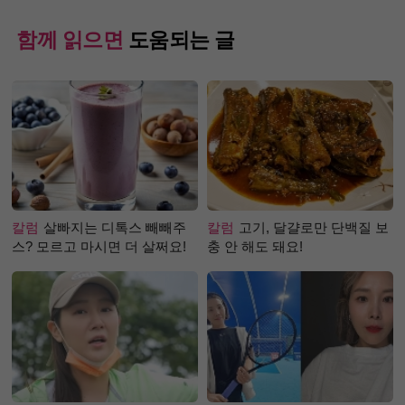
함께 읽으면
도움되는 글
칼럼
살빠지는 디톡스 빼빼주
칼럼
고기, 달걀로만 단백질 보
스? 모르고 마시면 더 살쩌요!
충 안 해도 돼요!