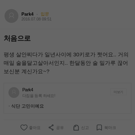
Park4
입문
·
2016.07.08 09:51
처음으로
평생 살안찌다가 일년사이에 30키로가 쩟어요.. 거의
매일 술을달고살아서인지.. 한달동안 술 밀가루 끊어
보신분 계신가요~?
Park4
더보기
다짐을 등록 하세요!
· 식단 고민이예요
좋아요
공유
신고
북마크