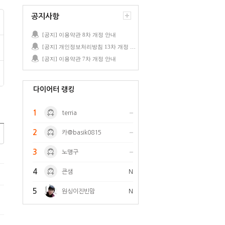
공지사항
[공지] 이용약관 8차 개정 안내
[공지] 개인정보처리방침 13차 개정 안내
[공지] 이용약관 7차 개정 안내
다이어터 랭킹
1
terria
2
카@basik0815
3
노맹구
4
큰샘
N
5
원싱이진빈맘
N