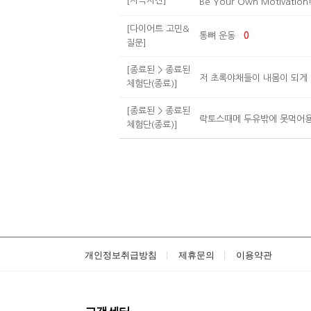
[자극사진]
Be Your Own Motivation
[다이어트 고민&
통뼈 운동
0
질문]
[종료된 > 종료된
저 초록야채들이 내몸이 되게
체험단(종료)]
[종료된 > 종료된
락토스때메 두유밖에 못먹어
체험단(종료)]
개인정보취급방침
제휴문의
이용약관