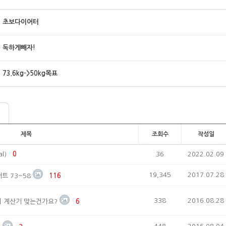
초보다이어터
독하게빼자!
73.6kg->50kg목표
제목
조회수
작성일
l)
0
36
2022.02.09
19,345
2017.07.28
트 73~58
116
338
2016.08.28
 계산기 맞는건가요?
6