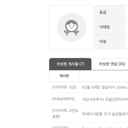
등급
닉네임
다짐
작성한 게시물 (7)
작성한 댓글 (36)
게시판
[다이어트 식단]
02월 09일( 점심식사 288kca
[비포&애프터]
식단사진추가) 두달간의다이어
[다이어트 고민&
트레이너분들 이거 날씬칼로리
질문]