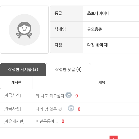
등급
초보다이어터
닉네임
공오옹쥬
다짐
다짐 한마디!
작성한 게시물 (3)
작성한 댓글 (4)
게시판
제목
[자극사진]
와 나도 되고싶다
0
[자극사진]
다리 넘 얇은 것 ㅜ
0
[자유게시판]
어떤운동이...
0