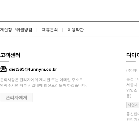
개인정보취급방침
제휴문의
이용약관
고객센터
다이
diet365@funnym.co.kr
(주)퍼니
본점 : 
문의사항은 관리자에게 게시판 또는 이메일 주소로
서울시 
연락주시면 빠른 시일내에 회신드리도록 하겠습니다.
영업소 
동)
관리자에게
사업자
통신판매
건강기능