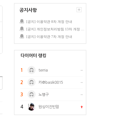
공지사항
[공지] 이용약관 8차 개정 안내
[공지] 개인정보처리방침 13차 개정 안내
[공지] 이용약관 7차 개정 안내
다이어터 랭킹
1
terria
2
카@basik0815
3
노맹구
4
원싱이진빈맘