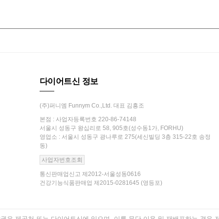
다이어트신 정보
(주)퍼니엠 Funnym Co.,Ltd. 대표 김흥조
본점 : 사업자등록번호 220-86-74148
서울시 성동구 왕십리로 58, 905호(성수동1가, FORHU)
영업소 : 서울시 성동구 광나루로 275(세신빌딩 3층 315-22호 송정
동)
사업자번호조회
통신판매업신고 제2012-서울성동0616
건강기능식품판매업 제2015-0281645 (영등포)
은 제공처 또는 다이어트신에 있으며, 이를 무단 이용 및 재배포하는 경우 