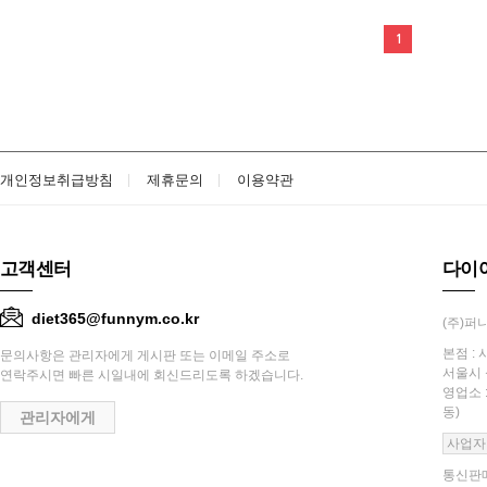
1
개인정보취급방침
제휴문의
이용약관
고객센터
다이
diet365@funnym.co.kr
(주)퍼니
본점 : 
문의사항은 관리자에게 게시판 또는 이메일 주소로
서울시 
연락주시면 빠른 시일내에 회신드리도록 하겠습니다.
영업소 
동)
관리자에게
사업자
통신판매