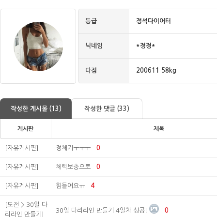
등급
정석다이어터
닉네임
*정정*
다짐
200611 58kg
작성한 게시물 (13)
작성한 댓글 (33)
게시판
제목
[자유게시판]
정체기ㅜㅜㅜ
0
[자유게시판]
체력보충으로
0
[자유게시판]
힘들어요ㅠ
4
[도전 > 30일 다
30일 다리라인 만들기 4일차 성공!
0
리라인 만들기]