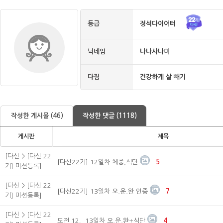
등급
정석다이어터
닉네임
나나사나미
다짐
건강하게 살 빼기
작성한 게시물 (46)
작성한 댓글 (1118)
게시판
제목
[다신 > [다신 22
[다신22기] 12일차 체중,식단
5
기] 미션등록]
[다신 > [다신 22
[다신22기] 13일차 오.운.완 인증
7
기] 미션등록]
[다신 > [다신 22
도전 12，13일차 오.운.완+식단
4