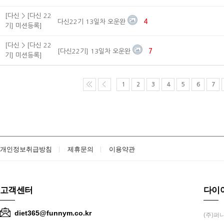
[다신 > [다신 22
다신22기 13일차 오운완
4
기] 미션등록]
[다신 > [다신 22
[다신22기] 13일차 오운완
7
기] 미션등록]
1
2
3
4
5
6
7
개인정보취급방침
제휴문의
이용약관
고객센터
다이
diet365@funnym.co.kr
(주)퍼니