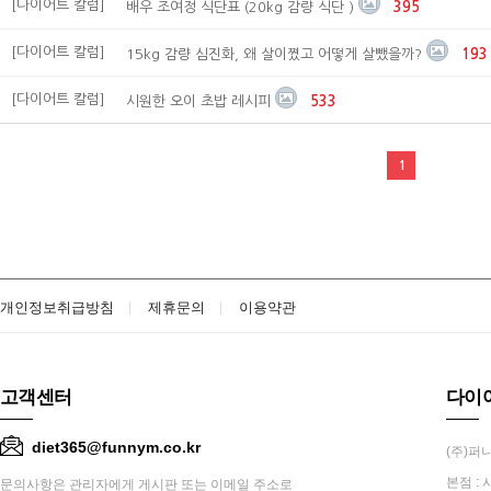
[다이어트 칼럼]
배우 조여정 식단표 (20kg 감량 식단 )
395
[다이어트 칼럼]
15kg 감량 심진화, 왜 살이쪘고 어떻게 살뺐을까?
193
[다이어트 칼럼]
시원한 오이 초밥 레시피
533
1
개인정보취급방침
제휴문의
이용약관
고객센터
다이
diet365@funnym.co.kr
(주)퍼니
본점 : 
문의사항은 관리자에게 게시판 또는 이메일 주소로