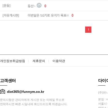
[운동]
등산~
0
[자유게시판]
이번달은 58키로 유지가 목표!!
0
1
개인정보취급방침
제휴문의
이용약관
고객센터
다이
diet365@funnym.co.kr
(주)퍼니
본점 : 
문의사항은 관리자에게 게시판 또는 이메일 주소로
서울시 
연락주시면 빠른 시일내에 회신드리도록 하겠습니다.