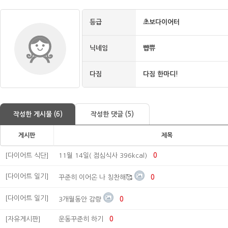
등급
초보다이어터
닉네임
뺩쀼
다짐
다짐 한마디!
작성한 게시물 (6)
작성한 댓글 (5)
게시판
제목
[다이어트 식단]
11월 14일( 점심식사 396kcal)
0
[다이어트 일기]
꾸준히 이어온 나 칭찬해🥰
0
[다이어트 일기]
3개월동안 감량
0
[자유게시판]
운동꾸준히 하기
0