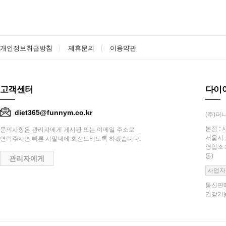
개인정보취급방침
제휴문의
이용약관
고객센터
다이
diet365@funnym.co.kr
(주)퍼니
본점 : 
문의사항은 관리자에게 게시판 또는 이메일 주소로
서울시 
연락주시면 빠른 시일내에 회신드리도록 하겠습니다.
영업소 
동)
관리자에게
사업자
통신판매
건강기능