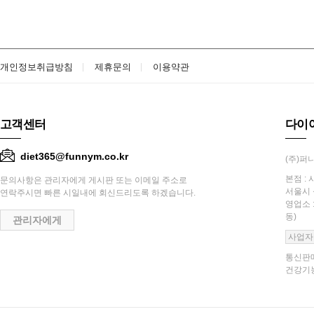
개인정보취급방침
제휴문의
이용약관
고객센터
다이
diet365@funnym.co.kr
(주)퍼니
본점 : 
문의사항은 관리자에게 게시판 또는 이메일 주소로
서울시 
연락주시면 빠른 시일내에 회신드리도록 하겠습니다.
영업소 
동)
관리자에게
사업자
통신판매
건강기능