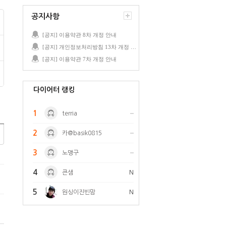
공지사항
[공지] 이용약관 8차 개정 안내
[공지] 개인정보처리방침 13차 개정 안내
[공지] 이용약관 7차 개정 안내
다이어터 랭킹
1
terria
2
카@basik0815
3
노맹구
4
큰샘
N
5
원싱이진빈맘
N