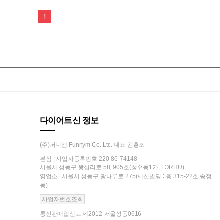
1
다이어트신 정보
(주)퍼니엠 Funnym Co.,Ltd. 대표 김흥조
본점 : 사업자등록번호 220-86-74148
서울시 성동구 왕십리로 58, 905호(성수동1가, FORHU)
영업소 : 서울시 성동구 광나루로 275(세신빌딩 3층 315-22호 송정
동)
사업자번호조회
통신판매업신고 제2012-서울성동0616