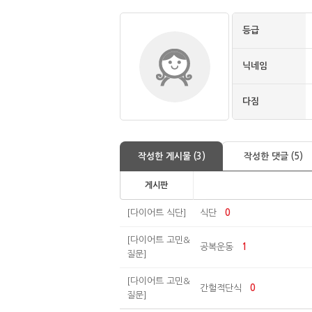
등급
닉네임
다짐
작성한 게시물 (3)
작성한 댓글 (5)
게시판
[다이어트 식단]
식단
0
[다이어트 고민&
공복운동
1
질문]
[다이어트 고민&
간헐적단식
0
질문]