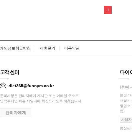
1
개인정보취급방침
제휴문의
이용약관
고객센터
다이
diet365@funnym.co.kr
(주)퍼니
본점 : 
문의사항은 관리자에게 게시판 또는 이메일 주소로
서울시 
연락주시면 빠른 시일내에 회신드리도록 하겠습니다.
영업소 
동)
관리자에게
사업자
통신판매