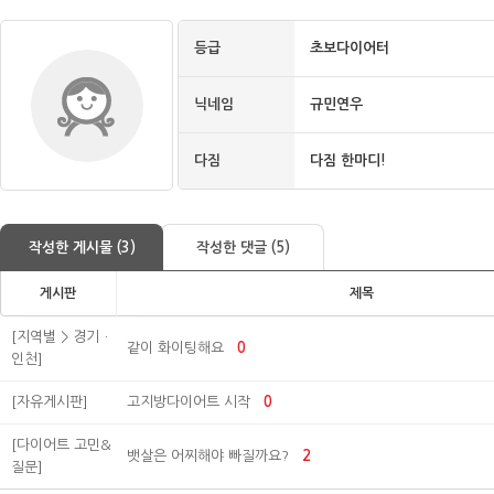
등급
초보다이어터
닉네임
규민연우
다짐
다짐 한마디!
작성한 게시물 (3)
작성한 댓글 (5)
게시판
제목
[지역별 > 경기ㆍ
같이 화이팅해요
0
인천]
[자유게시판]
고지방다이어트 시작
0
[다이어트 고민&
뱃살은 어찌해야 빠질까요?
2
질문]