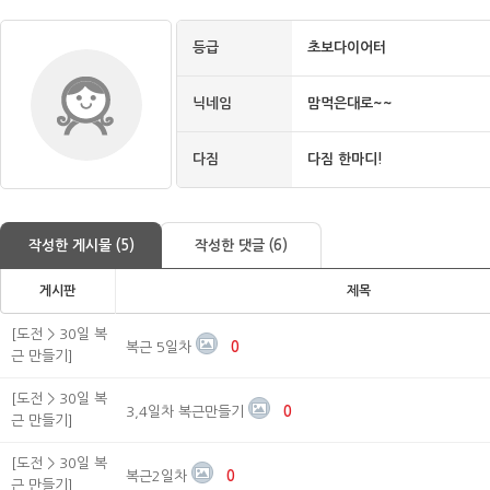
등급
초보다이어터
닉네임
맘먹은대로~~
다짐
다짐 한마디!
작성한 게시물 (5)
작성한 댓글 (6)
게시판
제목
[도전 > 30일 복
복근 5일차
0
근 만들기]
[도전 > 30일 복
3,4일차 복근만들기
0
근 만들기]
[도전 > 30일 복
복근2일차
0
근 만들기]