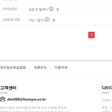
[자극사진]
요렇게 될테다
3
[자유게시판]
다신 3일차
0
1
개인정보취급방침
제휴문의
이용약관
고객센터
다이
diet365@funnym.co.kr
(주)퍼니
본점 : 
문의사항은 관리자에게 게시판 또는 이메일 주소로
서울시 