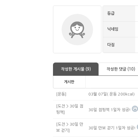
등급
닉네임
다짐
작성한 게시물 (9)
작성한 댓글 (10)
게시판
[운동]
03월 07일( 운동 200kcal)
[도전 > 30일 점
30일 점핑잭 1일차 성공!
핑잭]
[도전 > 30일 만
30일 만보 걷기 1일차 성공!
보 걷기]