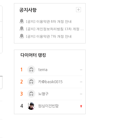
공지사항
[공지] 이용약관 8차 개정 안내
[공지] 개인정보처리방침 13차 개정 안내
[공지] 이용약관 7차 개정 안내
다이어터 랭킹
1
terria
2
카@basik0815
3
노맹구
4
원싱이진빈맘