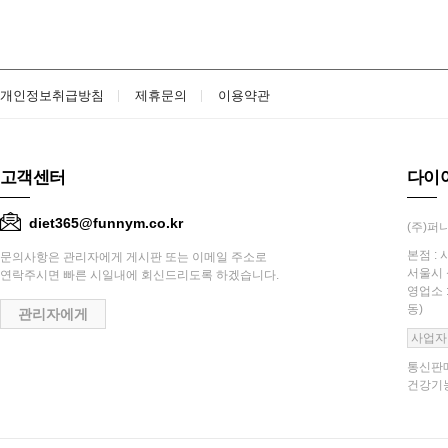
개인정보취급방침
제휴문의
이용약관
고객센터
다이
diet365@funnym.co.kr
(주)퍼니
본점 : 
문의사항은 관리자에게 게시판 또는 이메일 주소로
서울시 
연락주시면 빠른 시일내에 회신드리도록 하겠습니다.
영업소 
동)
관리자에게
사업자
통신판매
건강기능