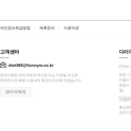
개인정보취급방침
제휴문의
이용약관
고객센터
다이
diet365@funnym.co.kr
(주)퍼니
본점 : 
문의사항은 관리자에게 게시판 또는 이메일 주소로
서울시 
연락주시면 빠른 시일내에 회신드리도록 하겠습니다.
영업소 
동)
관리자에게
사업자
통신판매
건강기능