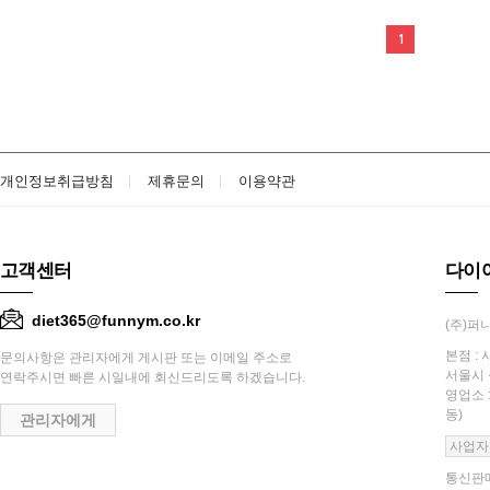
1
개인정보취급방침
제휴문의
이용약관
고객센터
다이
diet365@funnym.co.kr
(주)퍼니
본점 : 
문의사항은 관리자에게 게시판 또는 이메일 주소로
서울시 
연락주시면 빠른 시일내에 회신드리도록 하겠습니다.
영업소 
동)
관리자에게
사업자
통신판매