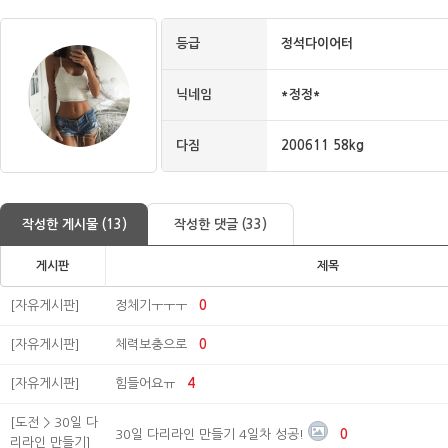
등급
정석다이어터
닉네임
*정정*
다짐
200611 58kg
작성한 게시물 (13)
작성한 댓글 (33)
게시판
제목
[자유게시판]
정체기ㅜㅜㅜ
0
[자유게시판]
체력보충으로
0
[자유게시판]
힘들어요ㅠ
4
[도전 > 30일 다
30일 다리라인 만들기 4일차 성공!
0
리라인 만들기]