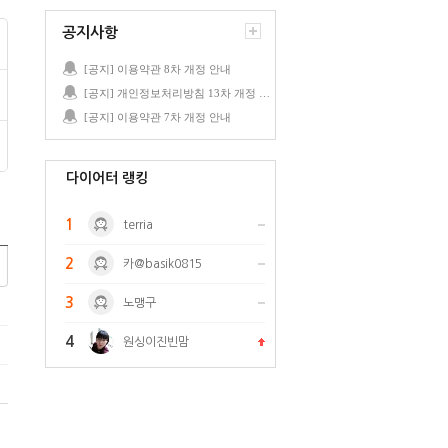
공지사항
[공지] 이용약관 8차 개정 안내
[공지] 개인정보처리방침 13차 개정 안내
[공지] 이용약관 7차 개정 안내
다이어터 랭킹
1
terria
2
카@basik0815
3
노맹구
4
원싱이진빈맘