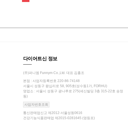
다이어트신 정보
(주)퍼니엠 Funnym Co.,Ltd. 대표 김흥조
본점 : 사업자등록번호 220-86-74148
서울시 성동구 왕십리로 58, 905호(성수동1가, FORHU)
영업소 : 서울시 성동구 광나루로 275(세신빌딩 3층 315-22호 송정
동)
사업자번호조회
통신판매업신고 제2012-서울성동0616
건강기능식품판매업 제2015-0281645 (영등포)