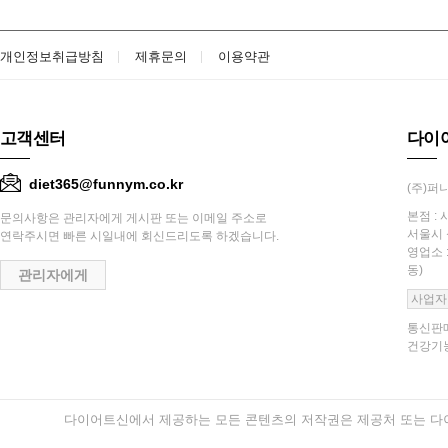
개인정보취급방침
제휴문의
이용약관
고객센터
다이
diet365@funnym.co.kr
(주)퍼니
본점 : 
문의사항은 관리자에게 게시판 또는 이메일 주소로
서울시 
연락주시면 빠른 시일내에 회신드리도록 하겠습니다.
영업소 
동)
관리자에게
사업자
통신판매
건강기능
다이어트신에서 제공하는 모든 콘텐츠의 저작권은 제공처 또는 다이