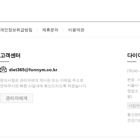
개인정보취급방침
제휴문의
이용약관
고객센터
다이
diet365@funnym.co.kr
(주)퍼니
본점 : 
문의사항은 관리자에게 게시판 또는 이메일 주소로
서울시 
연락주시면 빠른 시일내에 회신드리도록 하겠습니다.
영업소 
동)
관리자에게
사업자
통신판매
건강기능