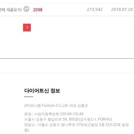
273,542
2018.07.20
2년째 체중유지!
2098
1
다이어트신 정보
(주)퍼니엠 Funnym Co.,Ltd. 대표 김흥조
본점 : 사업자등록번호 220-86-74148
서울시 성동구 왕십리로 58, 905호(성수동1가, FORHU)
영업소 : 서울시 성동구 광나루로 275(세신빌딩 3층 315-22호 송정
동)