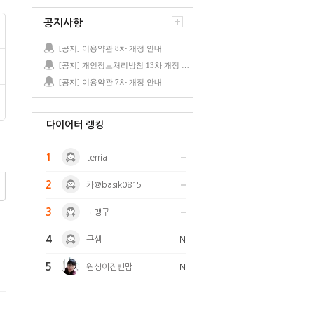
공지사항
[공지] 이용약관 8차 개정 안내
[공지] 개인정보처리방침 13차 개정 안내
[공지] 이용약관 7차 개정 안내
다이어터 랭킹
1
terria
2
카@basik0815
3
노맹구
4
큰샘
N
5
원싱이진빈맘
N