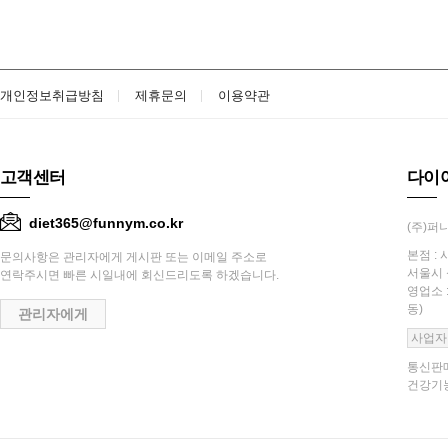
개인정보취급방침
제휴문의
이용약관
고객센터
다이
diet365@funnym.co.kr
(주)퍼니
본점 : 
문의사항은 관리자에게 게시판 또는 이메일 주소로
서울시 
연락주시면 빠른 시일내에 회신드리도록 하겠습니다.
영업소 
동)
관리자에게
사업자
통신판매
건강기능