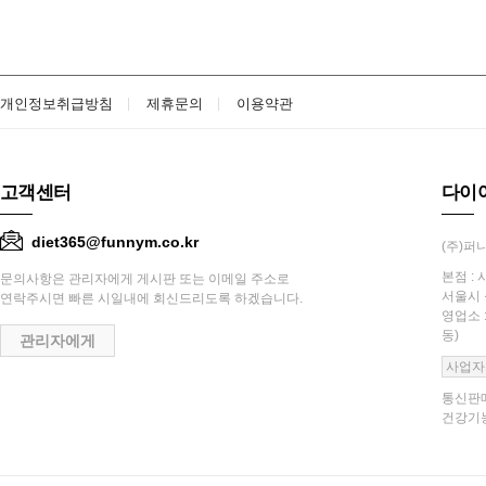
개인정보취급방침
제휴문의
이용약관
고객센터
다이
diet365@funnym.co.kr
(주)퍼니
본점 : 
문의사항은 관리자에게 게시판 또는 이메일 주소로
서울시 
연락주시면 빠른 시일내에 회신드리도록 하겠습니다.
영업소 
동)
관리자에게
사업자
통신판매
건강기능