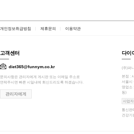
개인정보취급방침
제휴문의
이용약관
고객센터
다이
diet365@funnym.co.kr
(주)퍼니
본점 : 
문의사항은 관리자에게 게시판 또는 이메일 주소로
서울시 
연락주시면 빠른 시일내에 회신드리도록 하겠습니다.
영업소 
동)
관리자에게
사업자
통신판매
건강기능