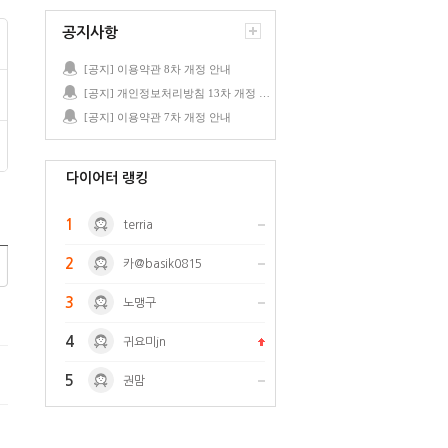
공지사항
[공지] 이용약관 8차 개정 안내
[공지] 개인정보처리방침 13차 개정 안내
[공지] 이용약관 7차 개정 안내
다이어터 랭킹
1
terria
2
카@basik0815
3
노맹구
4
귀요미jn
5
권맘