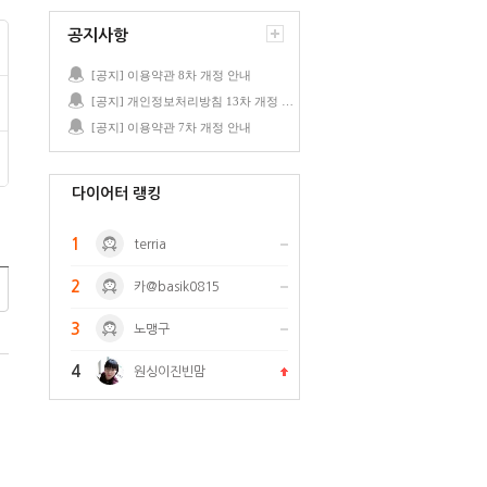
공지사항
[공지] 이용약관 8차 개정 안내
[공지] 개인정보처리방침 13차 개정 안내
[공지] 이용약관 7차 개정 안내
다이어터 랭킹
1
terria
2
카@basik0815
3
노맹구
4
원싱이진빈맘