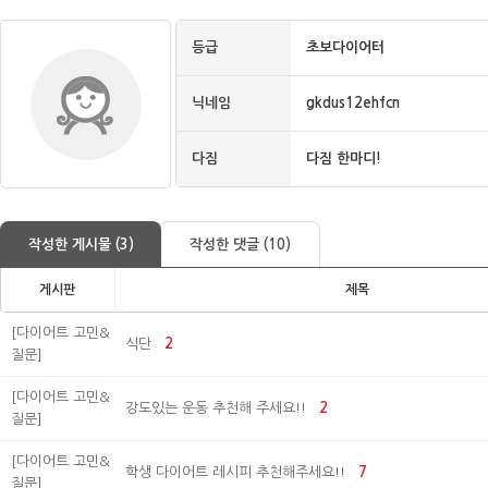
등급
초보다이어터
닉네임
gkdus12ehfcn
다짐
다짐 한마디!
작성한 게시물 (3)
작성한 댓글 (10)
게시판
제목
[다이어트 고민&
식단
2
질문]
[다이어트 고민&
강도있는 운동 추천해 주세요!!
2
질문]
[다이어트 고민&
학생 다이어트 레시피 추천해주세요!!
7
질문]