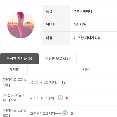
등급
초보다이어터
닉네임
아리시아
다짐
이 또한 지나가리라
작성한 게시물 (5)
작성한 댓글 (39)
게시판
제목
[다이어트 고민&
궁금한게 있습니다..
12
질문]
[도전 > 30일 버
재시작!!!! 1일차!!
0
핏 테스트]
[다이어트 고민&
조언부탁드립니다ㅜㅜ
0
질문]