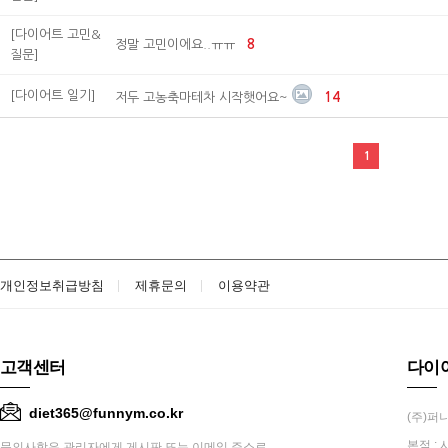
[다이어트 고민&
정말 고민이에요..ㅠㅠ
8
질문]
[다이어트 일기]
저두 고농축마테차 시작햇어요~
14
1
개인정보취급방침
제휴문의
이용약관
고객센터
다이
diet365@funnym.co.kr
(주)퍼니
본점 : 
문의사항은 관리자에게 게시판 또는 이메일 주소로