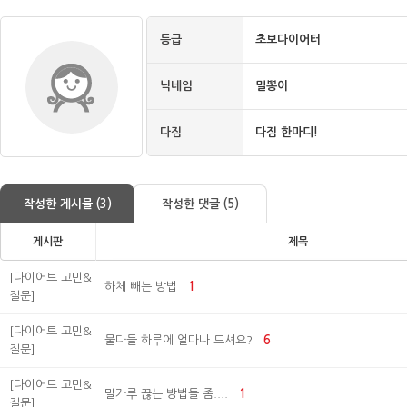
등급
초보다이어터
닉네임
밀뽕이
다짐
다짐 한마디!
작성한 게시물 (3)
작성한 댓글 (5)
게시판
제목
[다이어트 고민&
하체 빼는 방법
1
질문]
[다이어트 고민&
물다들 하루에 얼마나 드셔요?
6
질문]
[다이어트 고민&
밀가루 끊는 방법들 좀....
1
질문]