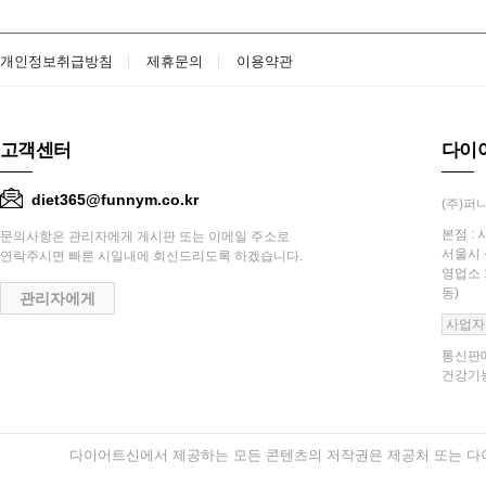
개인정보취급방침
제휴문의
이용약관
고객센터
다이
diet365@funnym.co.kr
(주)퍼니
본점 : 
문의사항은 관리자에게 게시판 또는 이메일 주소로
서울시 
연락주시면 빠른 시일내에 회신드리도록 하겠습니다.
영업소 
동)
관리자에게
사업자
통신판매
건강기능
다이어트신에서 제공하는 모든 콘텐츠의 저작권은 제공처 또는 다이