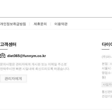
개인정보취급방침
제휴문의
이용약관
고객센터
다이
diet365@funnym.co.kr
(주)퍼니
본점 : 
문의사항은 관리자에게 게시판 또는 이메일 주소로
서울시 
연락주시면 빠른 시일내에 회신드리도록 하겠습니다.
영업소 
동)
관리자에게
사업자
통신판매
건강기능