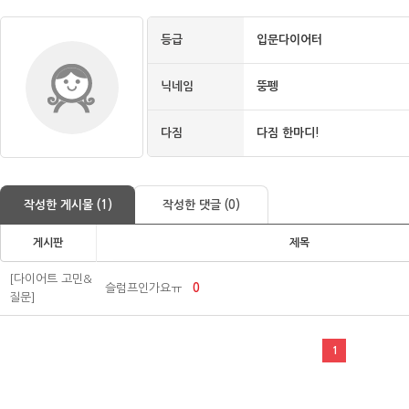
등급
입문다이어터
닉네임
뚱펭
다짐
다짐 한마디!
작성한 게시물 (1)
작성한 댓글 (0)
게시판
제목
[다이어트 고민&
슬럼프인가요ㅠ
0
질문]
1