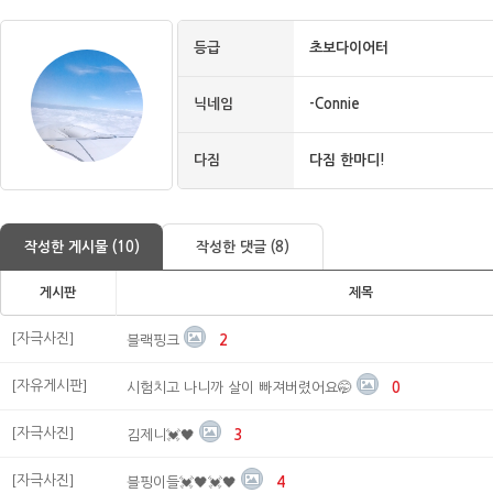
등급
초보다이어터
닉네임
-Connie
다짐
다짐 한마디!
작성한 게시물 (10)
작성한 댓글 (8)
게시판
제목
[자극사진]
블랙핑크
2
[자유게시판]
시험치고 나니까 살이 빠져버렸어요🤭
0
[자극사진]
김제니💓🖤
3
[자극사진]
블핑이들💓🖤💓🖤
4