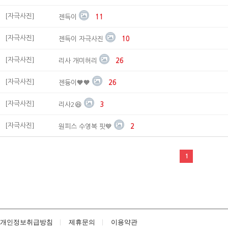
[자극사진]
젠득이
11
[자극사진]
젠득이 자극사진
10
[자극사진]
리사 개미허리
26
[자극사진]
젠듕이🧡🧡
26
[자극사진]
리사2😆
3
[자극사진]
원피스 수영복 핏💙
2
1
개인정보취급방침
제휴문의
이용약관